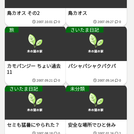
鳥カオス その2
鳥カオス
2007.10.01
0
2007.09.27
0
旅
さいたま日記
カモパンジー ちょい過去
パシャパシャクパクパ
11
2007.09.21
0
2007.09.14
0
さいたま日記
未分類
セミも猛暑にやられた？
安全な場所でひと休み
2007.08.18
0
2007.02.26
2