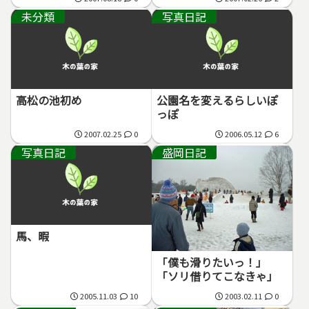
未分類
写真日記
高松の池初め
公園名を変えるらしいぽ
っぽ
2007.02.25
0
2006.05.12
6
写真日記
盛岡日記
馬、暇
「僕も滑りたいっ！」
「ソリ借りてこなきゃ」
2005.11.03
10
2003.02.11
0