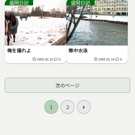
盛岡日記
盛岡日記
俺を撮れよ
寒中水泳
2003.02.10
0
2003.01.14
0
次のページ
次
1
2
へ