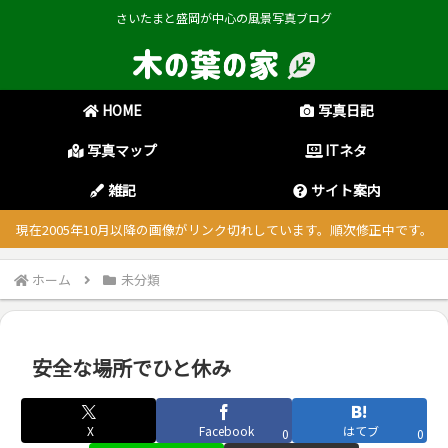
さいたまと盛岡が中心の風景写真ブログ
HOME
写真日記
写真マップ
ITネタ
雑記
サイト案内
現在2005年10月以降の画像がリンク切れしています。順次修正中です。
ホーム
未分類
安全な場所でひと休み
X
Facebook
はてブ
0
0