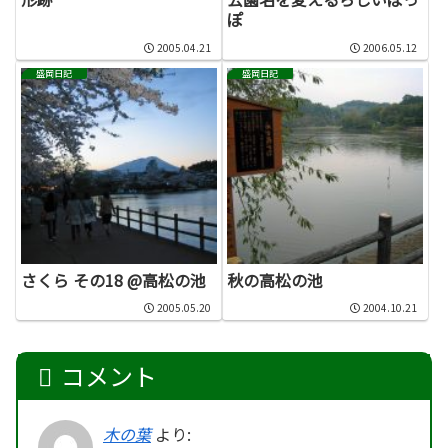
ぽ
2005.04.21
2006.05.12
盛岡日記
盛岡日記
さくら その18 @高松の池
秋の高松の池
2005.05.20
2004.10.21
コメント
木の葉
より: