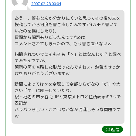
2007-02-28 00:04
あうー、僕もなんか分かりにくいと思ってその後の文を
投稿してから何度も書き直したんですが(カモと書いて
いたのを鴨にしたり)、
冒頭から問題有りだったんですねorz
コメントされてしまったので、もう書き直せないｗ
指摘されついでにそもそも「ヶ」とはなんじゃ？と調べ
てみたんですが、
箇所の箇を省略した形だったんですねぇ。勉強のきっか
けをありがとうございますｗ
新聞によってはヶを全廃して全部ひらがなの「が」や大
きい「ケ」に統一していたり、
駅・地名の市ヶ谷 もJRと東京メトロと住所表示の3つで
表記が
バラバラらしい…これはなかなか混乱しそうな問題です
ｗ
返信