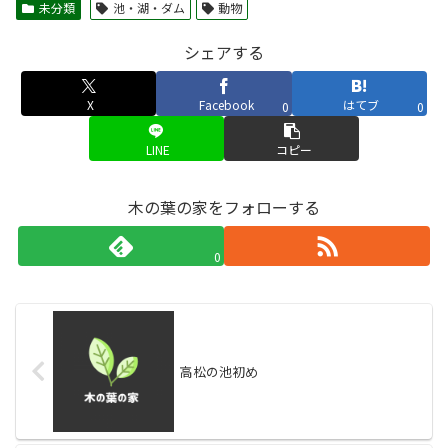
未分類
池・湖・ダム
動物
シェアする
X
Facebook
はてブ
0
0
LINE
コピー
木の葉の家をフォローする
0
高松の池初め