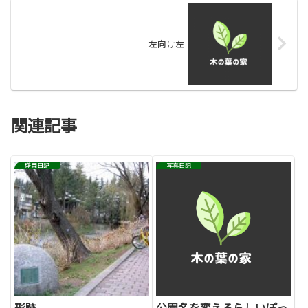
左向け左
関連記事
盛岡日記
写真日記
形跡
公園名を変えるらしいぽっ