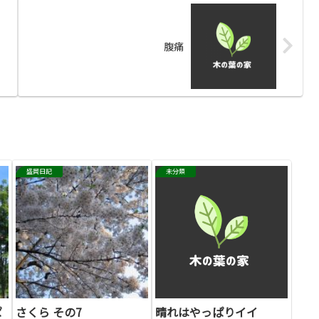
腹痛
盛岡日記
未分類
ぱ
さくら その7
晴れはやっぱりイイ