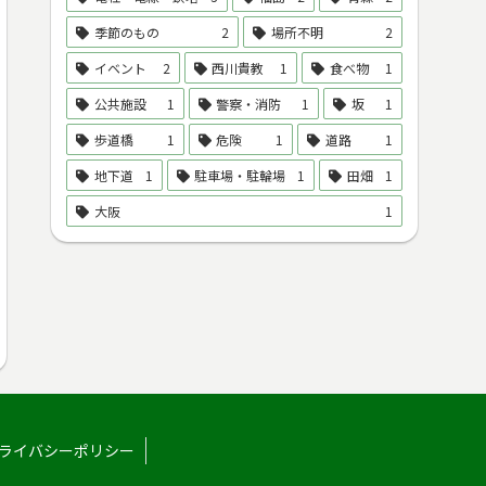
季節のもの
2
場所不明
2
イベント
2
西川貴教
1
食べ物
1
公共施設
1
警察・消防
1
坂
1
歩道橋
1
危険
1
道路
1
地下道
1
駐車場・駐輪場
1
田畑
1
大阪
1
ライバシーポリシー