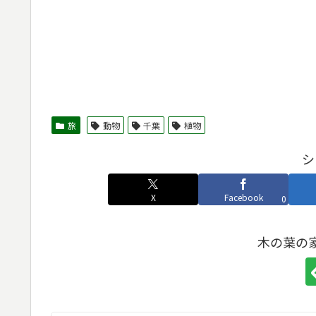
旅
動物
千葉
植物
シ
X
Facebook
0
木の葉の