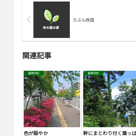
たぶん改良
関連記事
盛岡日記
盛岡日記
色が賑やか
幹にまとわり付く葉っ