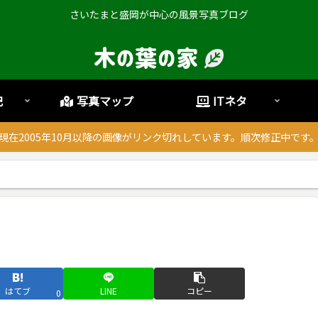
さいたまと盛岡が中心の風景写真ブログ
記
写真マップ
ITネタ
現在2005年10月以降の画像がリンク切れしています。順次修正中です
はてブ
LINE
コピー
0