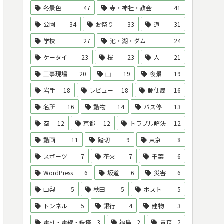
冬景色
47
寺・神社・教会
41
公園
34
お祭り
33
道
31
学校
27
池・湖・ダム
24
ケータイ
23
桜
23
人
21
工事現場
20
山
19
夜景
19
岩手
18
レビュー
18
郵便局
16
名所
16
動物
14
バス停
13
空
12
京都
12
トラブル解決
12
動画
11
踏切
9
東京
8
スポーツ
7
花火
7
千葉
6
WordPress
6
坂道
6
災害
6
山梨
5
秋田
5
ポスト
5
トンネル
5
銀行
4
建物
3
電柱・電線・鉄塔
3
福島
2
青森
2