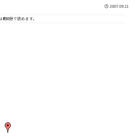
2007.09.21
は
約0分
で読めます。