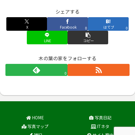
シェアする
X
Facebook
はてブ
0
0
LINE
コピー
木の葉の家をフォローする
0
HOME
写真日記
写真マップ
ITネタ
雑記
サイト案内