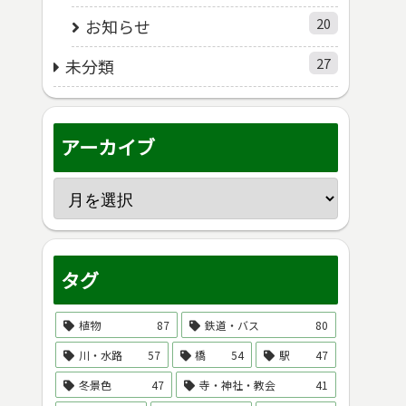
20
お知らせ
27
未分類
アーカイブ
タグ
植物
87
鉄道・バス
80
川・水路
57
橋
54
駅
47
冬景色
47
寺・神社・教会
41