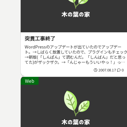
突貫工事終了
WordPressのアップデートが出ていたのでアップデー
ト。→しばらく放置していたので、プラグインもチェッ
→新版(「しんぱん」て読むんだ。「しんばん」だと思っ
てた)がザックザク。→「んじゃーもういいやっ！」っと
面改装。ということで、とり...
2007.08.17
0
Web