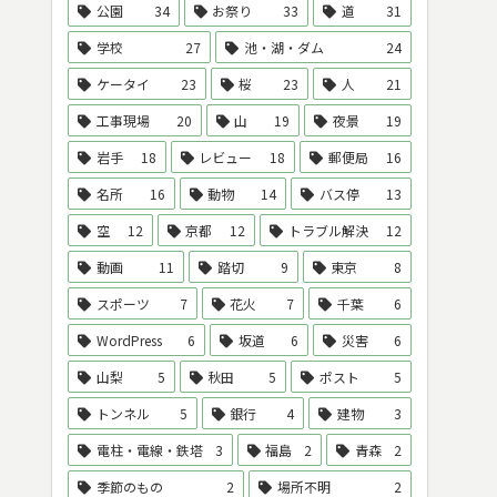
公園
34
お祭り
33
道
31
学校
27
池・湖・ダム
24
ケータイ
23
桜
23
人
21
工事現場
20
山
19
夜景
19
岩手
18
レビュー
18
郵便局
16
名所
16
動物
14
バス停
13
空
12
京都
12
トラブル解決
12
動画
11
踏切
9
東京
8
スポーツ
7
花火
7
千葉
6
WordPress
6
坂道
6
災害
6
山梨
5
秋田
5
ポスト
5
トンネル
5
銀行
4
建物
3
電柱・電線・鉄塔
3
福島
2
青森
2
季節のもの
2
場所不明
2