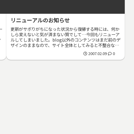
リニューアルのお知らせ
一
更新がサボりがちになった状況から復帰する時には、何か
しら変えないと気が済まない質でして…今回もリニューア
け
ルしてしまいました。blog以外のコンテンツはまだ前のデ
ザインのままなので、サイト全体としてみると不整合な部
分があります。お見苦しい状態...
2007.02.09
0