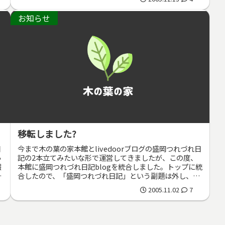
お知らせ
移転しました?
日
今まで木の葉の家本館とlivedoorブログの盛岡つれづれ日
っ
記の2本立てみたいな形で運営してきましたが、この度、
暇
本館に盛岡つれづれ日記blogを統合しました。トップに統
し
合したので、「盛岡つれづれ日記」という副題は外し、今
後はブログのカテゴリ...
2005.11.02
7