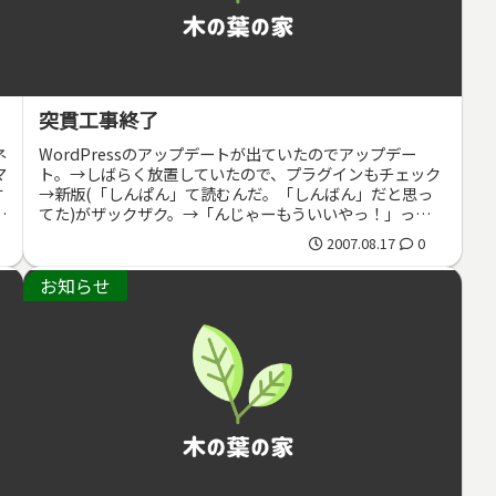
突貫工事終了
ネ
WordPressのアップデートが出ていたのでアップデー
マ
ト。→しばらく放置していたので、プラグインもチェック
す
→新版(「しんぱん」て読むんだ。「しんばん」だと思っ
域
てた)がザックザク。→「んじゃーもういいやっ！」っと全
面改装。ということで、とり...
2007.08.17
0
お知らせ