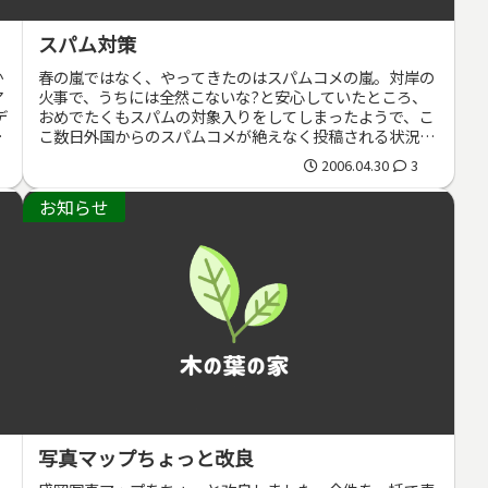
スパム対策
か
春の嵐ではなく、やってきたのはスパムコメの嵐。対岸の
ア
火事で、うちには全然こないな?と安心していたところ、
デ
おめでたくもスパムの対象入りをしてしまったようで、こ
部
こ数日外国からのスパムコメが絶えなく投稿される状況(;
´Д`)さっそく対策として、セ...
2006.04.30
3
お知らせ
写真マップちょっと改良