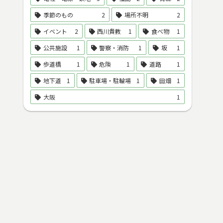
季節のもの
2
場所不明
2
イベント
2
西川貴教
1
食べ物
1
公共施設
1
警察・消防
1
坂
1
歩道橋
1
危険
1
道路
1
地下道
1
駐車場・駐輪場
1
田畑
1
大阪
1