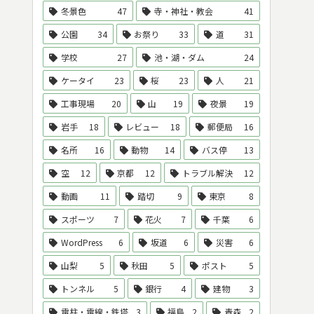
冬景色
47
寺・神社・教会
41
公園
34
お祭り
33
道
31
学校
27
池・湖・ダム
24
ケータイ
23
桜
23
人
21
工事現場
20
山
19
夜景
19
岩手
18
レビュー
18
郵便局
16
名所
16
動物
14
バス停
13
空
12
京都
12
トラブル解決
12
動画
11
踏切
9
東京
8
スポーツ
7
花火
7
千葉
6
WordPress
6
坂道
6
災害
6
山梨
5
秋田
5
ポスト
5
トンネル
5
銀行
4
建物
3
電柱・電線・鉄塔
3
福島
2
青森
2