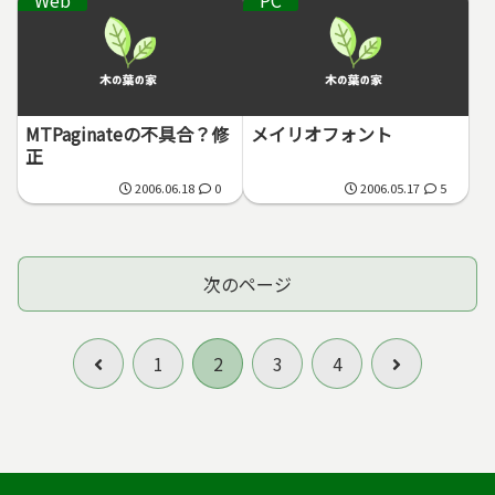
Web
PC
MTPaginateの不具合？修
メイリオフォント
正
2006.06.18
0
2006.05.17
5
次のページ
前
次
1
2
3
4
へ
へ