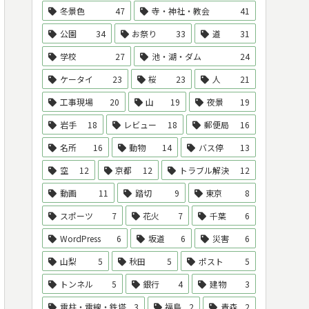
冬景色
47
寺・神社・教会
41
公園
34
お祭り
33
道
31
学校
27
池・湖・ダム
24
ケータイ
23
桜
23
人
21
工事現場
20
山
19
夜景
19
岩手
18
レビュー
18
郵便局
16
名所
16
動物
14
バス停
13
空
12
京都
12
トラブル解決
12
動画
11
踏切
9
東京
8
スポーツ
7
花火
7
千葉
6
WordPress
6
坂道
6
災害
6
山梨
5
秋田
5
ポスト
5
トンネル
5
銀行
4
建物
3
電柱・電線・鉄塔
3
福島
2
青森
2