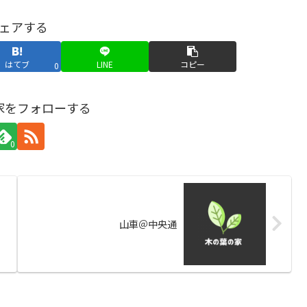
ェアする
はてブ
LINE
コピー
0
家をフォローする
0
山車＠中央通