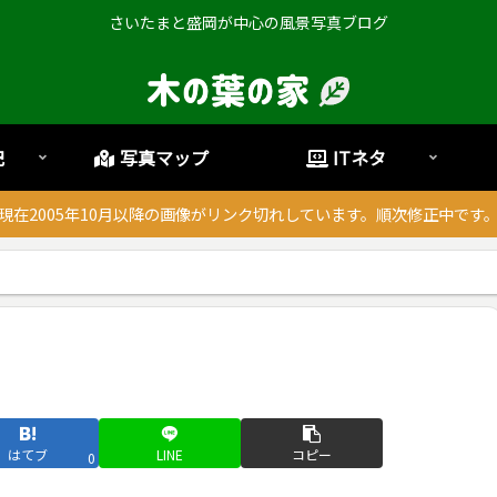
さいたまと盛岡が中心の風景写真ブログ
記
写真マップ
ITネタ
現在2005年10月以降の画像がリンク切れしています。順次修正中です
はてブ
LINE
コピー
0