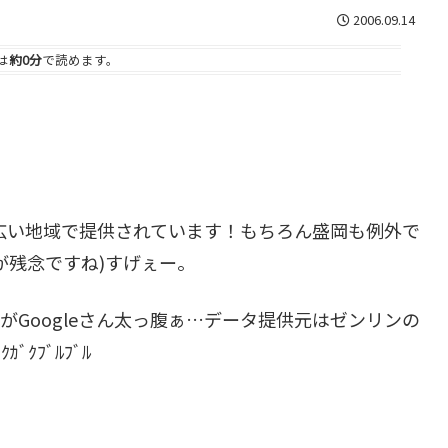
2006.09.14
は
約0分
で読めます。
広い地域で提供されています！もちろん盛岡も例外で
が残念ですね)すげぇー。
Googleさん太っ腹ぁ…データ提供元はゼンリンの
ｸﾌﾞﾙﾌﾞﾙ