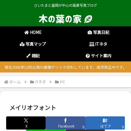
さいたまと盛岡が中心の風景写真ブログ
HOME
写真日記
写真マップ
ITネタ
雑記
サイト案内
現在2005年10月以降の画像がリンク切れしています。順次修正中です。
ホーム
ITネタ
PC
メイリオフォント
X
Facebook
はてブ
0
0