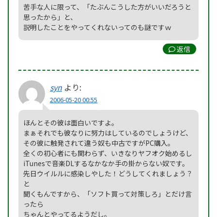
苦手な人に限って、「たぶんこうした方がいいだろうと
思ったから」と、
説明したことをやってくれないってのも謎ですｗ
返信
syn
より:
2006-05-20 00:55
ほんとその彼は面白いですよ。
まぁそれでも彼なりに努力はしているのでしょうけど、
その彼に触発されて違う奴も中古ですがPC購入。
全くの初心者にも関わらず、いきなりヤフオク始めるし
iTunesで音楽DLするなかなか手の掛からない奴です。
先日ウイルルに感染しやした！どうしてくれましょう？
と
聞くもんですから、「ソフト買って対策しろ」とだけ言
ったら
ちゃんとやってるようだし。