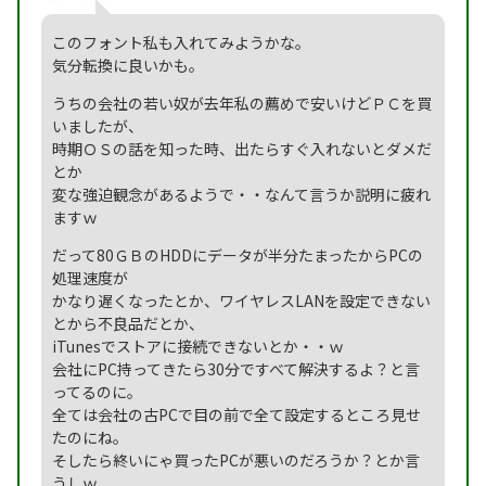
このフォント私も入れてみようかな。
気分転換に良いかも。
うちの会社の若い奴が去年私の薦めで安いけどＰＣを買
いましたが、
時期ＯＳの話を知った時、出たらすぐ入れないとダメだ
とか
変な強迫観念があるようで・・なんて言うか説明に疲れ
ますｗ
だって80ＧＢのHDDにデータが半分たまったからPCの
処理速度が
かなり遅くなったとか、ワイヤレスLANを設定できない
とから不良品だとか、
iTunesでストアに接続できないとか・・ｗ
会社にPC持ってきたら30分ですべて解決するよ？と言
ってるのに。
全ては会社の古PCで目の前で全て設定するところ見せ
たのにね。
そしたら終いにゃ買ったPCが悪いのだろうか？とか言
うしｗ