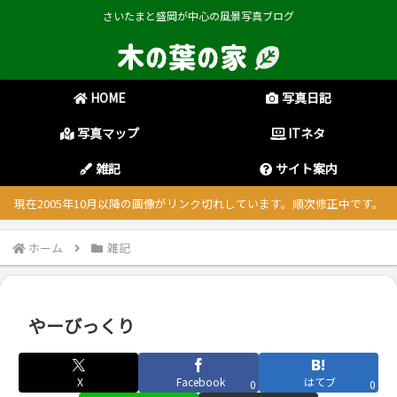
さいたまと盛岡が中心の風景写真ブログ
HOME
写真日記
写真マップ
ITネタ
雑記
サイト案内
現在2005年10月以降の画像がリンク切れしています。順次修正中です。
ホーム
雑記
やーびっくり
X
Facebook
はてブ
0
0