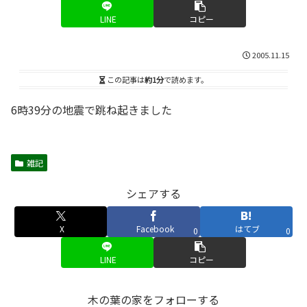
LINE
コピー
2005.11.15
この記事は
約1分
で読めます。
6時39分の地震で跳ね起きました
雑記
シェアする
X
Facebook
はてブ
0
0
LINE
コピー
木の葉の家をフォローする