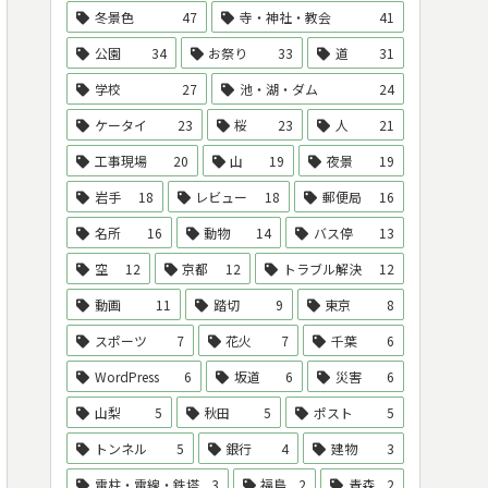
冬景色
47
寺・神社・教会
41
公園
34
お祭り
33
道
31
学校
27
池・湖・ダム
24
ケータイ
23
桜
23
人
21
工事現場
20
山
19
夜景
19
岩手
18
レビュー
18
郵便局
16
名所
16
動物
14
バス停
13
空
12
京都
12
トラブル解決
12
動画
11
踏切
9
東京
8
スポーツ
7
花火
7
千葉
6
WordPress
6
坂道
6
災害
6
山梨
5
秋田
5
ポスト
5
トンネル
5
銀行
4
建物
3
電柱・電線・鉄塔
3
福島
2
青森
2