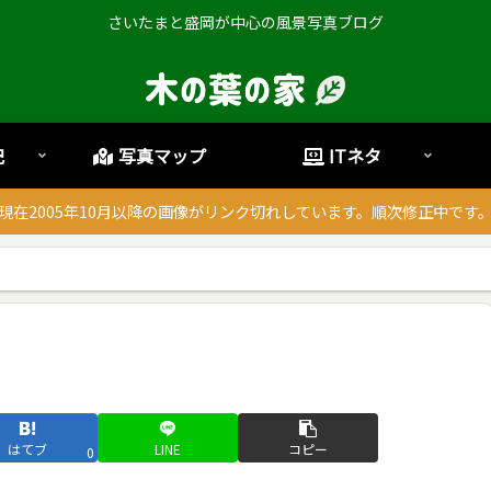
さいたまと盛岡が中心の風景写真ブログ
記
写真マップ
ITネタ
現在2005年10月以降の画像がリンク切れしています。順次修正中です
はてブ
LINE
コピー
0