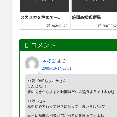
スカスカを埋めてー。
盛岡高松郵便局
2006.01.29
2007.02.2
コメント
木の葉
より:
2005-10-14 23:01
>>愛LOVEもりおかさん
ほんとだ?！
影の向きからすると時間はだいぶ違うようですね(笑)
>>けいさん
私も初めて行って好きになってしまいました(笑
本当に綺麗な風景が広がっている場所ですよね。