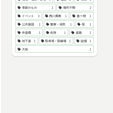
季節のもの
2
場所不明
2
イベント
2
西川貴教
1
食べ物
1
公共施設
1
警察・消防
1
坂
1
歩道橋
1
危険
1
道路
1
地下道
1
駐車場・駐輪場
1
田畑
1
大阪
1