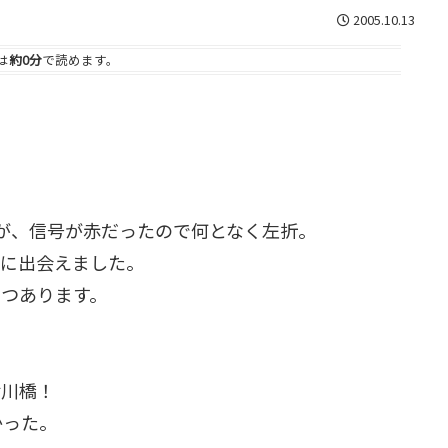
2005.10.13
は
約0分
で読めます。
が、信号が赤だったので何となく左折。
色に出会えました。
つあります。
津川橋！
かった。