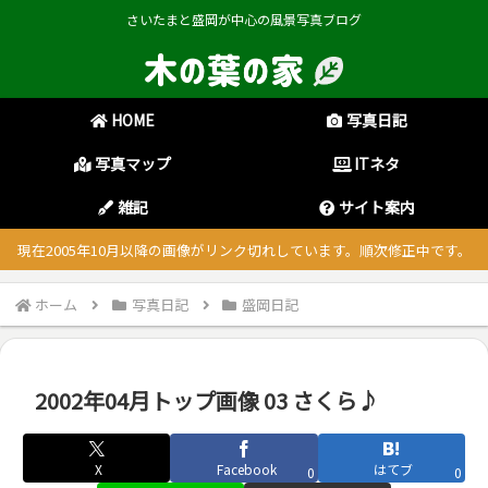
さいたまと盛岡が中心の風景写真ブログ
HOME
写真日記
写真マップ
ITネタ
雑記
サイト案内
現在2005年10月以降の画像がリンク切れしています。順次修正中です。
ホーム
写真日記
盛岡日記
2002年04月トップ画像 03 さくら♪
X
Facebook
はてブ
0
0