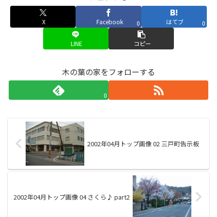
X
Facebook
はてブ
0
0
LINE
コピー
木の葉の家をフォローする
0
2002年04月トップ画像 02 三戸町告示板
2002年04月トップ画像 04 さくら♪ part2