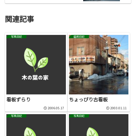
関連記事
写真日記
盛岡日記
看板ずらり
ちょっぴり古看板
2006.05.17
2003.01.11
写真日記
写真日記