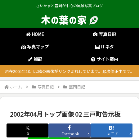
さいたまと盛岡が中心の風景写真ブログ
HOME
写真日記
写真マップ
ITネタ
雑記
サイト案内
現在2005年10月以降の画像がリンク切れしています。順次修正中です。
ホーム
写真日記
盛岡日記
2002年04月トップ画像 02 三戸町告示板
X
Facebook
はてブ
0
0