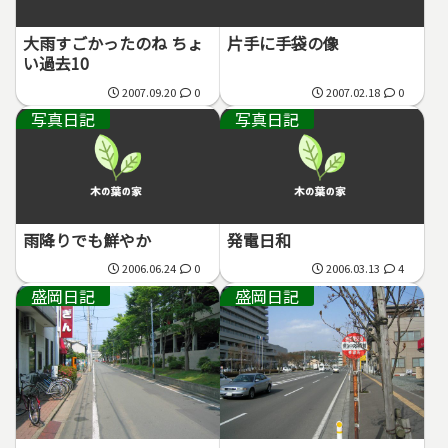
大雨すごかったのね ちょ
片手に手袋の像
い過去10
2007.09.20
0
2007.02.18
0
写真日記
写真日記
雨降りでも鮮やか
発電日和
2006.06.24
0
2006.03.13
4
盛岡日記
盛岡日記