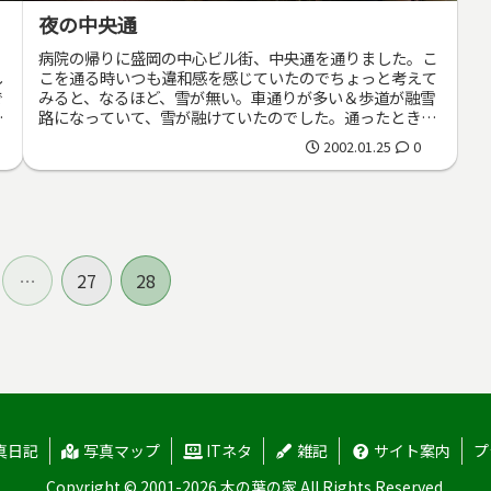
夜の中央通
の
病院の帰りに盛岡の中心ビル街、中央通を通りました。こ
し
こを通る時いつも違和感を感じていたのでちょっと考えて
で
みると、なるほど、雪が無い。車通りが多い＆歩道が融雪
た
路になっていて、雪が融けていたのでした。通ったときは
ちょうど帰宅ラッシュの車がとても...
2002.01.25
0
…
27
28
真日記
写真マップ
ITネタ
雑記
サイト案内
プ
Copyright © 2001-2026 木の葉の家 All Rights Reserved.