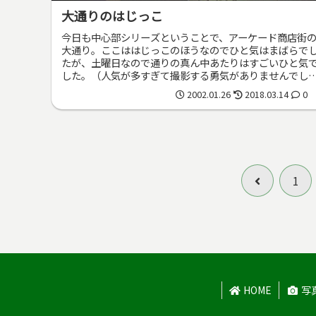
大通りのはじっこ
今日も中心部シリーズということで、アーケード商店街
大通り。ここははじっこのほうなのでひと気はまばらで
たが、土曜日なので通りの真ん中あたりはすごいひと気
した。（人気が多すぎて撮影する勇気がありませんでし
（涙））
2002.01.26
2018.03.14
0
前
1
へ
HOME
写