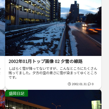
2002年01月トップ画像 02 夕雪の線路
っ
しばらく雪が降ってないですが、こんなところにたくさん
な
残ってました。夕方の空の青さに雪が染まってゆくところ
です。
2002.01.31
0
盛岡日記