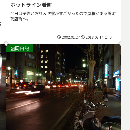
ホットライン肴町
と
今日は予告どおり＆吹雪がすごかったので屋根がある肴町
ま
商店街へ。
感
た
2002.01.27
2018.03.14
0
盛岡日記