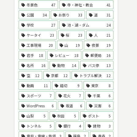
冬景色
47
寺・神社・教会
41
公園
34
お祭り
33
道
31
学校
27
池・湖・ダム
24
ケータイ
23
桜
23
人
21
工事現場
20
山
19
夜景
19
岩手
18
レビュー
18
郵便局
16
名所
16
動物
14
バス停
13
空
12
京都
12
トラブル解決
12
動画
11
踏切
9
東京
8
スポーツ
7
花火
7
千葉
6
WordPress
6
坂道
6
災害
6
山梨
5
秋田
5
ポスト
5
トンネル
5
銀行
4
建物
3
電柱・電線・鉄塔
3
福島
2
青森
2