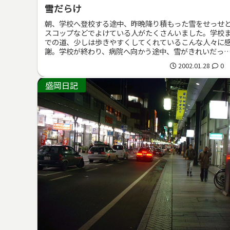
雪だらけ
朝、学校へ登校する途中、昨晩降り積もった雪をせっせ
スコップなどでよけている人がたくさんいました。学校
での道、少しは歩きやすくしてくれているこんな人々に
謝。学校が終わり、病院へ向かう途中、雪がきれいだっ
仁王小学校の校庭。一面が60cm...
2002.01.28
0
盛岡日記