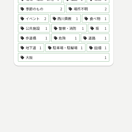
季節のもの
2
場所不明
2
イベント
2
西川貴教
1
食べ物
1
公共施設
1
警察・消防
1
坂
1
歩道橋
1
危険
1
道路
1
地下道
1
駐車場・駐輪場
1
田畑
1
大阪
1