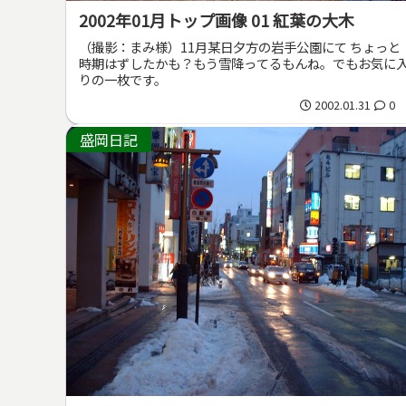
2002年01月トップ画像 01 紅葉の大木
（撮影：まみ様）11月某日夕方の岩手公園にて ちょっと
時期はずしたかも？もう雪降ってるもんね。でもお気に
りの一枚です。
2002.01.31
0
盛岡日記