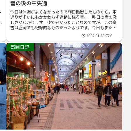
雪の後の中央通
あ
今日は体調がよくなかったので昨日撮影したものから。車
で
通りが多いにもかかわらず道路に残る雪。一昨日の雪の激
し
しさがわかります。後で分かったことなのですが、この豪
雪は盛岡でも記録的なものだったようです。今日もまた雪
が少し降りました。明日も降るよう...
2002.01.29
0
盛岡日記