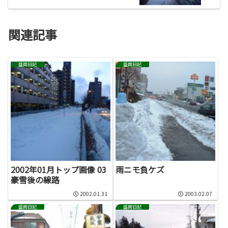
関連記事
盛岡日記
盛岡日記
2002年01月トップ画像 03
雨ニモ負ケズ
豪雪後の線路
2002.01.31
2003.02.07
盛岡日記
盛岡日記