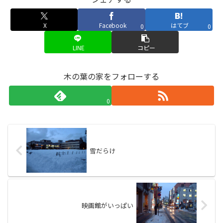
X
Facebook
はてブ
0
0
LINE
コピー
木の葉の家をフォローする
0
雪だらけ
映画館がいっぱい