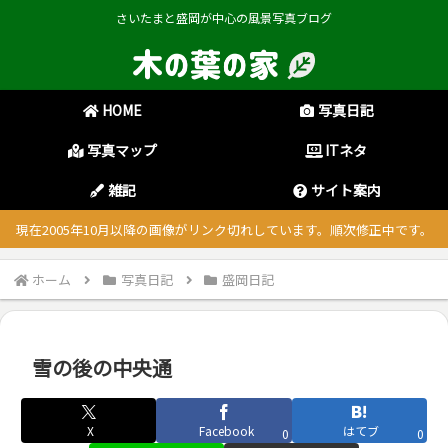
さいたまと盛岡が中心の風景写真ブログ
HOME
写真日記
写真マップ
ITネタ
雑記
サイト案内
現在2005年10月以降の画像がリンク切れしています。順次修正中です。
ホーム
写真日記
盛岡日記
雪の後の中央通
X
Facebook
はてブ
0
0