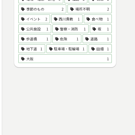
季節のもの
2
場所不明
2
イベント
2
西川貴教
1
食べ物
1
公共施設
1
警察・消防
1
坂
1
歩道橋
1
危険
1
道路
1
地下道
1
駐車場・駐輪場
1
田畑
1
大阪
1