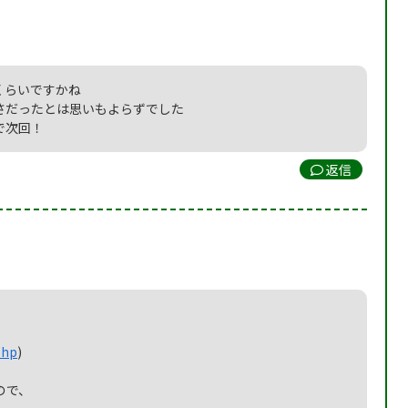
くらいですかね
さだったとは思いもよらずでした
で次回！
返信
php
)
ので、