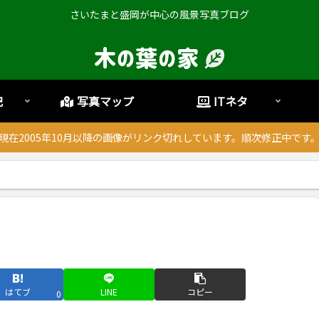
さいたまと盛岡が中心の風景写真ブログ
記
写真マップ
ITネタ
現在2005年10月以降の画像がリンク切れしています。順次修正中です
はてブ
LINE
コピー
0