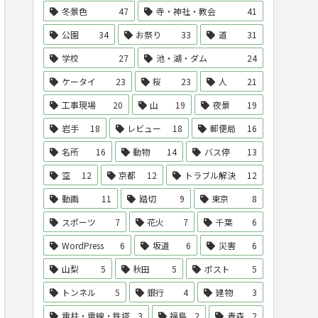
冬景色
47
寺・神社・教会
41
公園
34
お祭り
33
道
31
学校
27
池・湖・ダム
24
ケータイ
23
桜
23
人
21
工事現場
20
山
19
夜景
19
岩手
18
レビュー
18
郵便局
16
名所
16
動物
14
バス停
13
空
12
京都
12
トラブル解決
12
動画
11
踏切
9
東京
8
スポーツ
7
花火
7
千葉
6
WordPress
6
坂道
6
災害
6
山梨
5
秋田
5
ポスト
5
トンネル
5
銀行
4
建物
3
電柱・電線・鉄塔
3
福島
2
青森
2