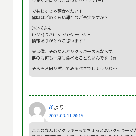
うまく時間が取れないかも…です(汗)
でもじゃじゃ麺食べたい！
盛岡はどのくらい滞在のご予定ですか？
＞＞Kさん
( ･∀･)つ〃∩ ﾍｪｰﾍｪｰﾍｪｰﾍｪｰﾍｪｰ
情報ありがとうございます！
実は僕、そのなんとかクッキーのみならず、
他のも何も一度も食べたことないんです（ぉ
そろそろ何か試してみるべきでしょうかね…
K
より:
2007-03-11 20:15
ここのなんとかクッキーってちょっと高いクッキーが