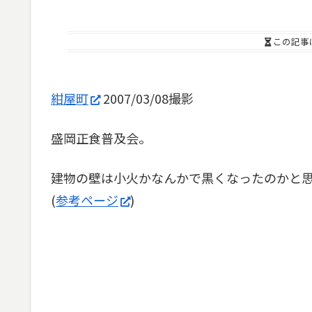
この記事
紺屋町
2007/03/08撮影
盛岡正食普及会。
建物の壁は小火かなんかで黒くなったのかと
(
参考ページ
)