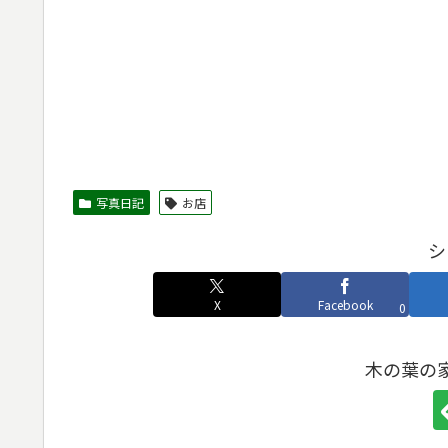
写真日記
お店
シ
X
Facebook
0
木の葉の