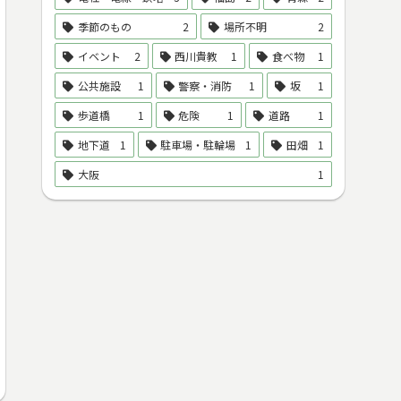
季節のもの
2
場所不明
2
イベント
2
西川貴教
1
食べ物
1
公共施設
1
警察・消防
1
坂
1
歩道橋
1
危険
1
道路
1
地下道
1
駐車場・駐輪場
1
田畑
1
大阪
1