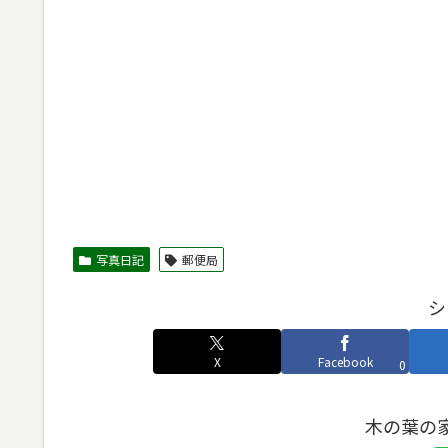
写真日記
郵便局
シ
X
Facebook
0
木の葉の