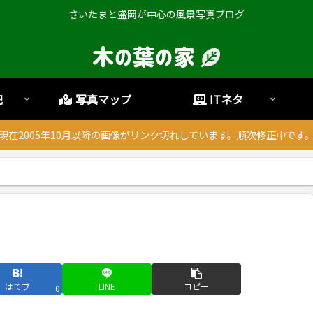
さいたまと盛岡が中心の風景写真ブログ
記
写真マップ
ITネタ
現在2005年10月以降の画像がリンク切れしています。順次修正中です
はてブ
LINE
コピー
0