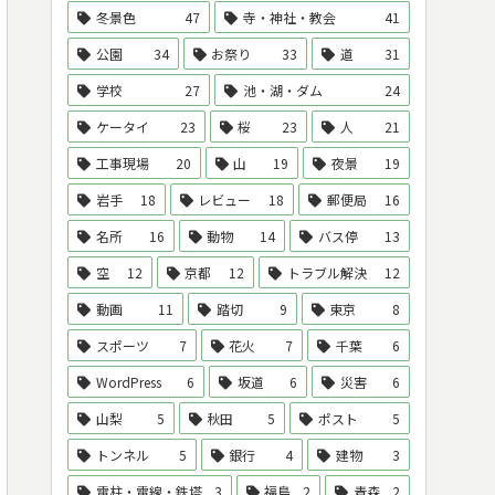
冬景色
47
寺・神社・教会
41
公園
34
お祭り
33
道
31
学校
27
池・湖・ダム
24
ケータイ
23
桜
23
人
21
工事現場
20
山
19
夜景
19
岩手
18
レビュー
18
郵便局
16
名所
16
動物
14
バス停
13
空
12
京都
12
トラブル解決
12
動画
11
踏切
9
東京
8
スポーツ
7
花火
7
千葉
6
WordPress
6
坂道
6
災害
6
山梨
5
秋田
5
ポスト
5
トンネル
5
銀行
4
建物
3
電柱・電線・鉄塔
3
福島
2
青森
2