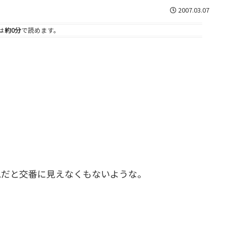
2007.03.07
は
約0分
で読めます。
見だと交番に見えなくもないような。