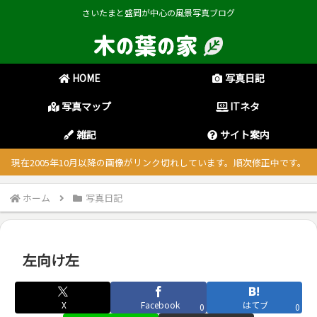
さいたまと盛岡が中心の風景写真ブログ
HOME
写真日記
写真マップ
ITネタ
雑記
サイト案内
現在2005年10月以降の画像がリンク切れしています。順次修正中です。
ホーム
写真日記
左向け左
X
Facebook
はてブ
0
0