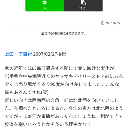
LINE
コピー
2007.02.27
この記事は
約0分
で読めます。
上田一丁目
2007/02/27撮影
家の近所でほぼ毎日通過する所にて実に微妙な変化が。
岩手県立中央病院近くのヤマザキデイリーストア前にある
宝くじ売り場がくるり90度左向け左してました。こんな
事もあるんですね(笑)
新しい向きは西南西の方角。前は北北西を向いていまし
た。今調べたところによると、今年の恵方は北北西のよう
ですが…まぁ何か事情があったんでしょうね。列ができて
歩道を塞いじゃうとかそういう理由かな？