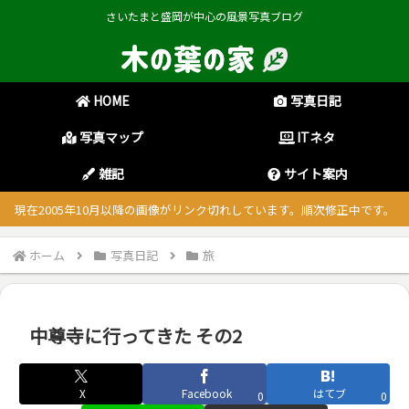
さいたまと盛岡が中心の風景写真ブログ
HOME
写真日記
写真マップ
ITネタ
雑記
サイト案内
現在2005年10月以降の画像がリンク切れしています。順次修正中です。
ホーム
写真日記
旅
中尊寺に行ってきた その2
X
Facebook
はてブ
0
0