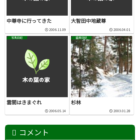
中尊寺に行ってきた
大智田中地蔵尊
2006.11.09
2006.04.01
写真日記
盛岡日記
雲間はきまぐれ
杉林
2006.05.14
2003.01.28
コメント