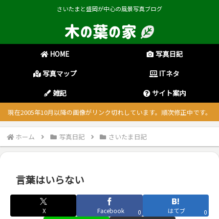
さいたまと盛岡が中心の風景写真ブログ
HOME
写真日記
写真マップ
ITネタ
雑記
サイト案内
現在2005年10月以降の画像がリンク切れしています。順次修正中です。
ホーム
写真日記
さいたま日記
言葉はいらない
X
Facebook
はてブ
0
0