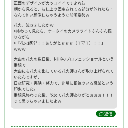
正面のデザインがカッコイイですよね?。
横から見ると、もし上の固定されてる部分が外れたら…
なんて怖い想像しちゃうような前傾姿勢ｗ
花火、泣きましたかｗ
>終わって見たら、ケータイのカメラライトぶんぶん振
りながら
>「花火師???！！ありがとぉぉぉ（Ｔ▽Ｔ）！！」
ｗｗｗ
大曲の花火の数日後、NHKのプロフェッショナルという
番組で
大曲にも花火を出している花火師さんが取り上げられて
いたんですが、
日夜研究・実験・努力で、非常に根気のいる職業という
印象でした。
番組見終わった後、改めて花火師ありがとぉぉぉ！！！
って思っちゃいましたよｗ
返信