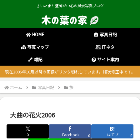
さいたまと盛岡が中心の風景写真ブログ
HOME
写真日記
写真マップ
ITネタ
雑記
サイト案内
現在2005年10月以降の画像がリンク切れしています。順次修正中です。
ホーム
写真日記
旅
大曲の花火2006
X
Facebook
はてブ
0
0