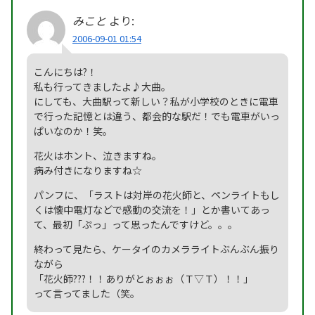
みこと
より:
2006-09-01 01:54
こんにちは?！
私も行ってきましたよ♪大曲。
にしても、大曲駅って新しい？私が小学校のときに電車
で行った記憶とは違う、都会的な駅だ！でも電車がいっ
ぱいなのか！笑。
花火はホント、泣きますね。
病み付きになりますね☆
パンフに、「ラストは対岸の花火師と、ペンライトもし
くは懐中電灯などで感動の交流を！」とか書いてあっ
て、最初「ぷっ」って思ったんですけど。。。
終わって見たら、ケータイのカメラライトぶんぶん振り
ながら
「花火師???！！ありがとぉぉぉ（Ｔ▽Ｔ）！！」
って言ってました（笑。