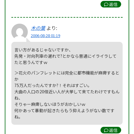
返信
木の葉
より:
2006-08-28 01:19
言い方があるじゃないですか、
先発・対向列車の遅れで?とかなら普通にイライラして
たと思うんですｗ
＞花火のパンフレットには完全に都市機能が麻痺すると
か
75万人だったんですか?！それはすごい。
大曲の人口の20倍近い人が大挙して来てたわけですもん
ね、
そりゃー麻痺しないほうがおかしいｗ
何かあって暴動が起きたらもう抑えようがない数です
ね。
返信