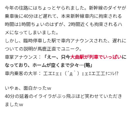
今年の往路にはちょっとヤられました。新幹線のダイヤが
乗車後に40分ほど遅れて、本来新幹線車内に拘束される
時間は1時間ちょいのはずが、2時間近くも拘束されるハ
メになってしまいました。
しかし、臨時停車した駅で車内アナウンスされた、遅れに
ついての説明が馬鹿正直でユニーク。
車掌アナウンス：
「えー、只今
大曲駅が列車でいっぱい
に
なっており、ホームが空くまで少々…(略」
車内乗客の大半： 工エｴェｪ（´д｀）ｪェｴエ工工ﾅﾆｿﾚ!?
いやぁ、面白かったｗ
40分の延着のイライラがぶっ飛ぶほど笑わせていただき
ましたｗ