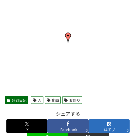
盛岡日記
人
動画
お祭り
シェアする
X
Facebook
はてブ
0
0