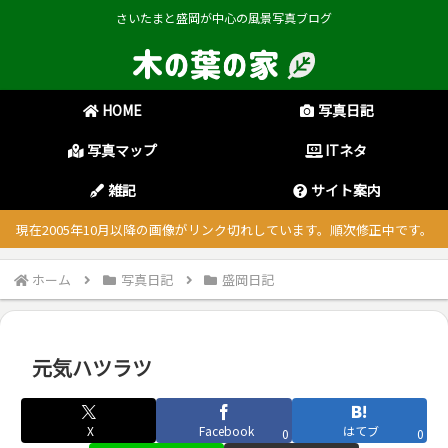
さいたまと盛岡が中心の風景写真ブログ
HOME
写真日記
写真マップ
ITネタ
雑記
サイト案内
現在2005年10月以降の画像がリンク切れしています。順次修正中です。
ホーム
写真日記
盛岡日記
元気ハツラツ
X
Facebook
はてブ
0
0