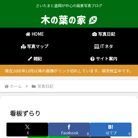
さいたまと盛岡が中心の風景写真ブログ
HOME
写真日記
写真マップ
ITネタ
雑記
サイト案内
現在2005年10月以降の画像がリンク切れしています。順次修正中です。
ホーム
写真日記
看板ずらり
X
Facebook
はてブ
0
0