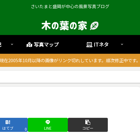
さいたまと盛岡が中心の風景写真ブログ
記
写真マップ
ITネタ
現在2005年10月以降の画像がリンク切れしています。順次修正中です
はてブ
LINE
コピー
0