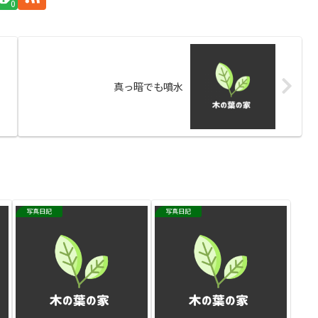
0
真っ暗でも噴水
写真日記
写真日記