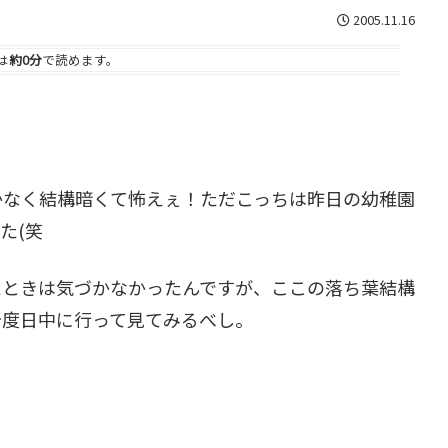
2005.11.16
は
約0分
で読めます。
かなく結構暗くて怖えぇ！ただこっちは昨日の幼稚園
た(笑
たときは気づかなかったんですが、ここの落ち葉結構
今度日中に行って見てみるべし。