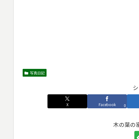
写真日記
シ
X
Facebook
0
木の葉の