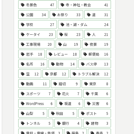
冬景色
47
寺・神社・教会
41
公園
34
お祭り
33
道
31
学校
27
池・湖・ダム
24
ケータイ
23
桜
23
人
21
工事現場
20
山
19
夜景
19
岩手
18
レビュー
18
郵便局
16
名所
16
動物
14
バス停
13
空
12
京都
12
トラブル解決
12
動画
11
踏切
9
東京
8
スポーツ
7
花火
7
千葉
6
WordPress
6
坂道
6
災害
6
山梨
5
秋田
5
ポスト
5
トンネル
5
銀行
4
建物
3
電柱・電線・鉄塔
3
福島
2
青森
2