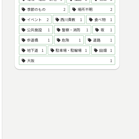
季節のもの
2
場所不明
2
イベント
2
西川貴教
1
食べ物
1
公共施設
1
警察・消防
1
坂
1
歩道橋
1
危険
1
道路
1
地下道
1
駐車場・駐輪場
1
田畑
1
大阪
1