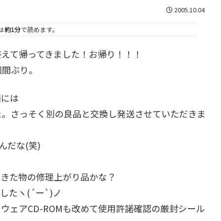
2005.10.04
は
約1分
で読めます。
終えて帰ってきました！お帰り！！！
週間ぶり。
類には
た。さっそく別の良品と交換し発送させていただきま
だな(笑)
てきた物の修理上がり品かな？
たヽ(´ー`)ノ
ウェアCD-ROMも改めて使用許諾確認の厳封シール