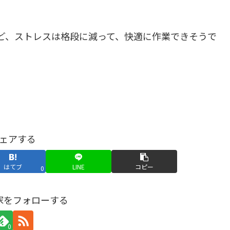
ど、ストレスは格段に減って、快適に作業できそうで
ェアする
はてブ
LINE
コピー
0
家をフォローする
0