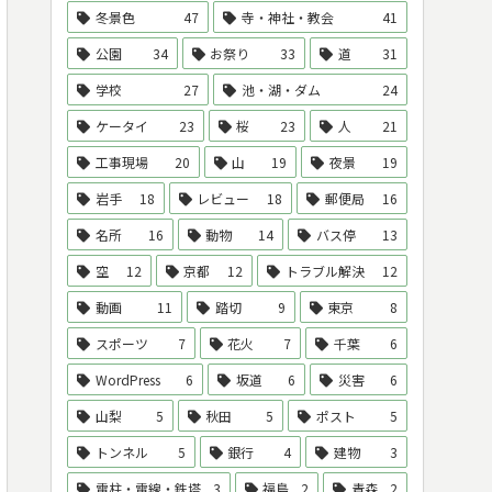
冬景色
47
寺・神社・教会
41
公園
34
お祭り
33
道
31
学校
27
池・湖・ダム
24
ケータイ
23
桜
23
人
21
工事現場
20
山
19
夜景
19
岩手
18
レビュー
18
郵便局
16
名所
16
動物
14
バス停
13
空
12
京都
12
トラブル解決
12
動画
11
踏切
9
東京
8
スポーツ
7
花火
7
千葉
6
WordPress
6
坂道
6
災害
6
山梨
5
秋田
5
ポスト
5
トンネル
5
銀行
4
建物
3
電柱・電線・鉄塔
3
福島
2
青森
2