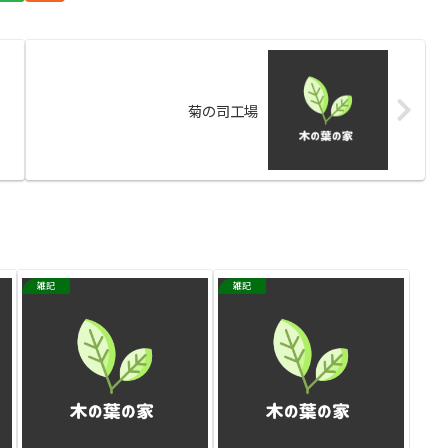
菊の司工場
雑記
雑記