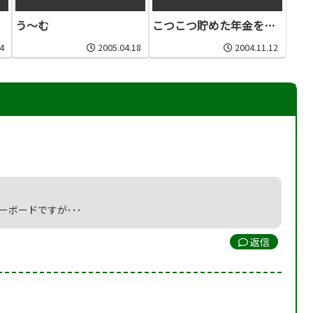
う～む
こつこつ貯めた年金を…
4
2005.04.18
2004.11.12
ボードですが･･･
返信