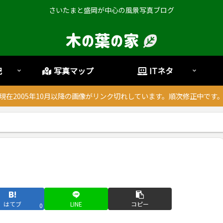
さいたまと盛岡が中心の風景写真ブログ
記
写真マップ
ITネタ
現在2005年10月以降の画像がリンク切れしています。順次修正中です
はてブ
LINE
コピー
0