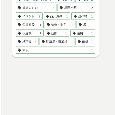
季節のもの
2
場所不明
2
イベント
2
西川貴教
1
食べ物
1
公共施設
1
警察・消防
1
坂
1
歩道橋
1
危険
1
道路
1
地下道
1
駐車場・駐輪場
1
田畑
1
大阪
1