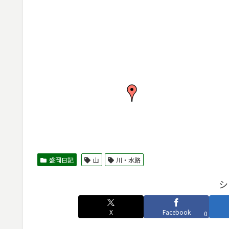
盛岡日記
山
川・水路
シ
X
Facebook
0