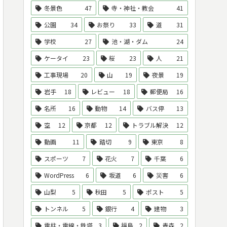
冬景色
47
寺・神社・教会
41
公園
34
お祭り
33
道
31
学校
27
池・湖・ダム
24
ケータイ
23
桜
23
人
21
工事現場
20
山
19
夜景
19
岩手
18
レビュー
18
郵便局
16
名所
16
動物
14
バス停
13
空
12
京都
12
トラブル解決
12
動画
11
踏切
9
東京
8
スポーツ
7
花火
7
千葉
6
WordPress
6
坂道
6
災害
6
山梨
5
秋田
5
ポスト
5
トンネル
5
銀行
4
建物
3
電柱・電線・鉄塔
3
福島
2
青森
2