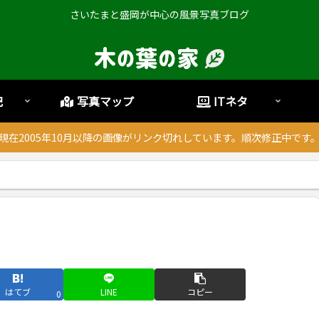
さいたまと盛岡が中心の風景写真ブログ
記
写真マップ
ITネタ
現在2005年10月以降の画像がリンク切れしています。順次修正中です
はてブ
LINE
コピー
0