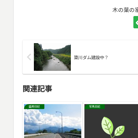
木の葉の
簗川ダム建設中？
関連記事
盛岡日記
写真日記