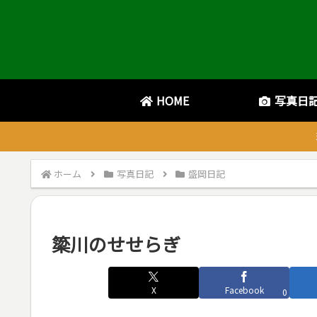
HOME
写真日
ホーム
写真日記
盛岡日記
簗川のせせらぎ
X
Facebook
0