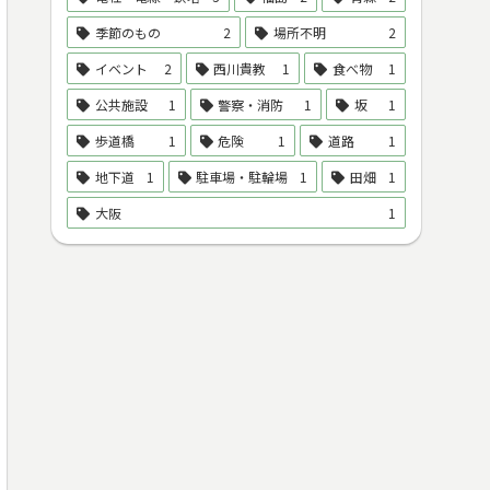
季節のもの
2
場所不明
2
イベント
2
西川貴教
1
食べ物
1
公共施設
1
警察・消防
1
坂
1
歩道橋
1
危険
1
道路
1
地下道
1
駐車場・駐輪場
1
田畑
1
大阪
1