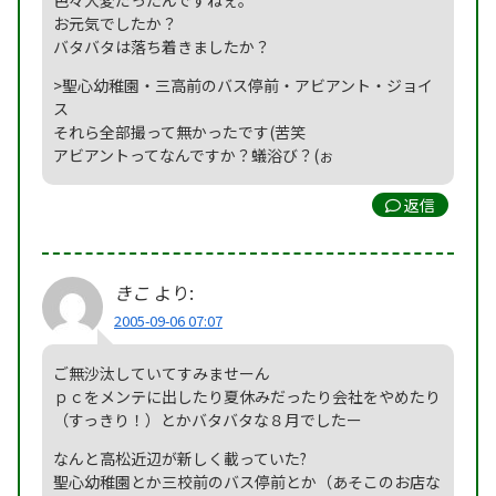
お元気でしたか？
バタバタは落ち着きましたか？
>聖心幼稚園・三高前のバス停前・アビアント・ジョイ
ス
それら全部撮って無かったです(苦笑
アビアントってなんですか？蟻浴び？(ぉ
返信
きこ
より:
2005-09-06 07:07
ご無沙汰していてすみませーん
ｐｃをメンテに出したり夏休みだったり会社をやめたり
（すっきり！）とかバタバタな８月でしたー
なんと高松近辺が新しく載っていた?
聖心幼稚園とか三校前のバス停前とか（あそこのお店な