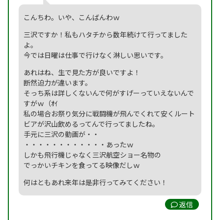
こんちわ。いや、こんばんわｗ
三沢ですか！私もハタチから数年続けて行ってました
よ。
今では日曜は仕事で行けなく淋しい思いです。
あれはね、生で見た方が良いですよ！
断然迫力が違います。
そっち系は詳しくないんで何がすげーっていえないんで
すがｗ（ｵｲ
私の場合お祭り気分に戦闘機が飛んでくれて安くルート
ビアが沢山飲めるってんで行ってましたね。
手元に三沢の動画が・・
・・・・・・・・・・・・あったｗ
しかも飛行機じゃなく三沢航空ショー名物の
でっかいチキンを食ってる映像だしｗ
何はともあれ来年は是非行ってみてください！
返信