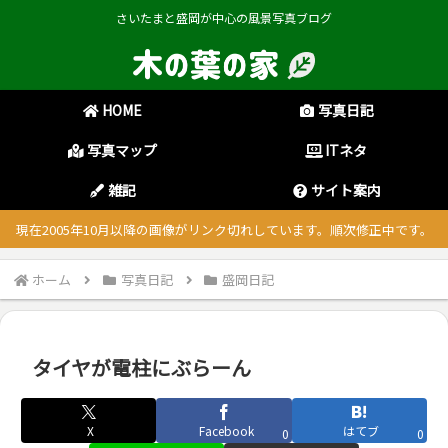
さいたまと盛岡が中心の風景写真ブログ
HOME
写真日記
写真マップ
ITネタ
雑記
サイト案内
現在2005年10月以降の画像がリンク切れしています。順次修正中です。
ホーム
写真日記
盛岡日記
タイヤが電柱にぶらーん
X
Facebook
はてブ
0
0