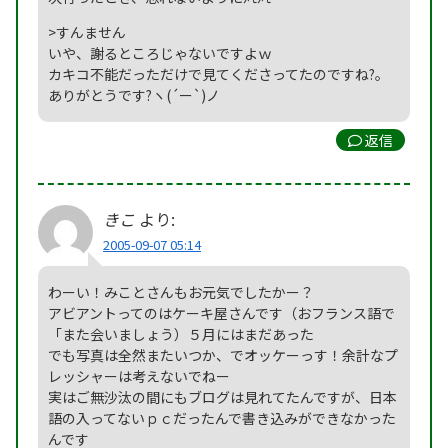
>すんません
いや、謝るところじゃないですよｗ
カキコ不能だっただけで見てくださってたのですね?。
ありがとうです?ヽ(´ー`)ノ
返信
きこ
より:
2005-09-07 05:14
わーい！みことさんもお元気でしたかー？
アビアントってのはケーキ屋さんです（おフランス語で
「また会いましょう）５月にはまだあった
でも写真は全然またいつか、でオッケーっす！余計なプ
レッシャーは考えないでねー
実はご無沙汰の間にもブログは見れてたんですが、日本
語の入ってないｐｃだったんで書き込みができなかった
んです