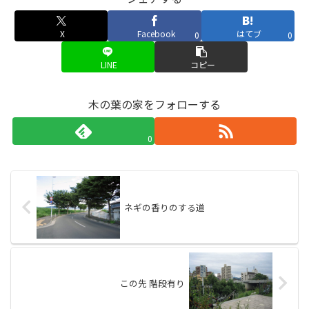
X
Facebook
はてブ
0
0
LINE
コピー
木の葉の家をフォローする
0
ネギの香りのする道
この先 階段有り