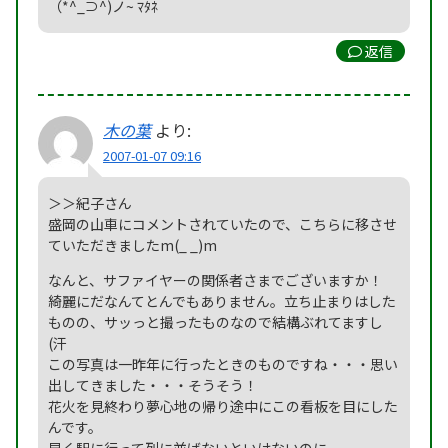
（*^_⊃^)ノ~ ﾏﾀﾈ
返信
木の葉
より:
2007-01-07 09:16
＞＞紀子さん
盛岡の山車にコメントされていたので、こちらに移させ
ていただきましたm(_ _)m
なんと、サファイヤーの関係者さまでございますか！
綺麗にだなんてとんでもありません。立ち止まりはした
ものの、サッっと撮ったものなので結構ぶれてますし
(汗
この写真は一昨年に行ったときのものですね・・・思い
出してきました・・・そうそう！
花火を見終わり夢心地の帰り途中にこの看板を目にした
んです。