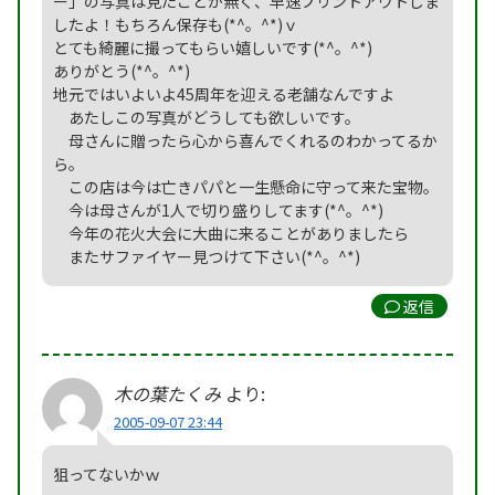
ー」の写真は見たことが無く、早速プリントアウトしま
したよ！もちろん保存も(*^。^*)ｖ
とても綺麗に撮ってもらい嬉しいです(*^。^*)
ありがとう(*^。^*)
地元ではいよいよ45周年を迎える老舗なんですよ
あたしこの写真がどうしても欲しいです。
母さんに贈ったら心から喜んでくれるのわかってるか
ら。
この店は今は亡きパパと一生懸命に守って来た宝物。
今は母さんが1人で切り盛りしてます(*^。^*)
今年の花火大会に大曲に来ることがありましたら
またサファイヤー見つけて下さい(*^。^*)
返信
木の葉たくみ
より:
2005-09-07 23:44
狙ってないかｗ