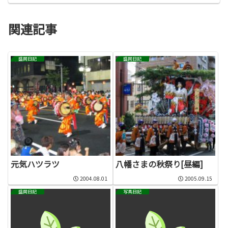
関連記事
盛岡日記
盛岡日記
元気ハツラツ
八幡さまの秋祭り[昼編]
2004.08.01
2005.09.15
盛岡日記
写真日記