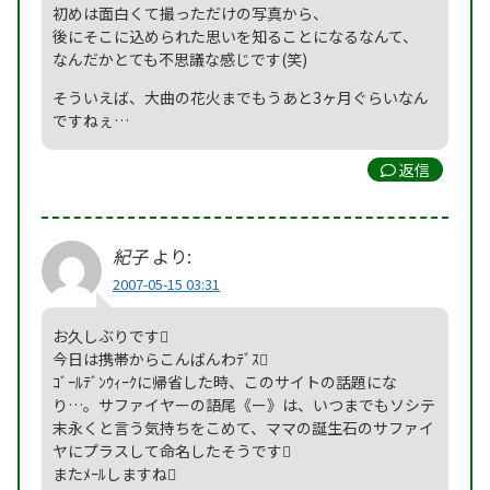
初めは面白くて撮っただけの写真から、
後にそこに込められた思いを知ることになるなんて、
なんだかとても不思議な感じです(笑)
そういえば、大曲の花火までもうあと3ヶ月ぐらいなん
ですねぇ…
返信
紀子
より:
2007-05-15 03:31
お久しぶりです
今日は携帯からこんばんわﾃﾞｽ
ｺﾞｰﾙﾃﾞﾝｳｨｰｸに帰省した時、このサイトの話題にな
り…。サファイヤーの語尾《ー》は、いつまでもソシテ
末永くと言う気持ちをこめて、ママの誕生石のサファイ
ヤにプラスして命名したそうです
またﾒｰﾙしますね