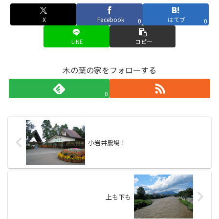
X
Facebook
はてブ
0
0
LINE
コピー
木の葉の家をフォローする
0
小岩井農場！
上も下も