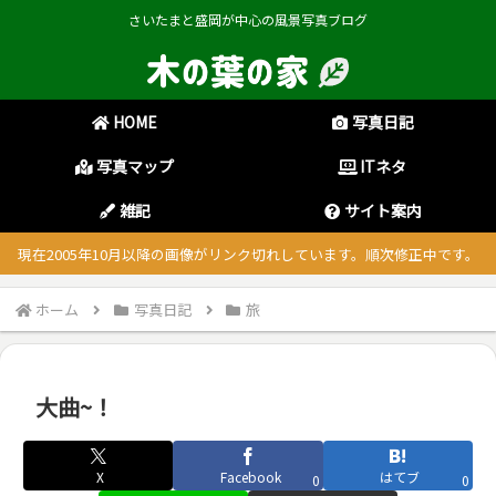
さいたまと盛岡が中心の風景写真ブログ
HOME
写真日記
写真マップ
ITネタ
雑記
サイト案内
現在2005年10月以降の画像がリンク切れしています。順次修正中です。
ホーム
写真日記
旅
大曲~！
X
Facebook
はてブ
0
0