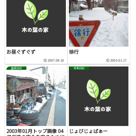
お昼ぐずぐず
徐行
2007.09.10
2003.01.17
盛岡日記
写真日記
2003年01月トップ画像 04
じょびじょばぁー