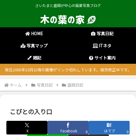
さいたまと盛岡が中心の風景写真ブログ
HOME
写真日記
写真マップ
ITネタ
雑記
サイト案内
現在2005年10月以降の画像がリンク切れしています。順次修正中です。
ホーム
写真日記
盛岡日記
こびとの入り口
X
Facebook
はてブ
0
0