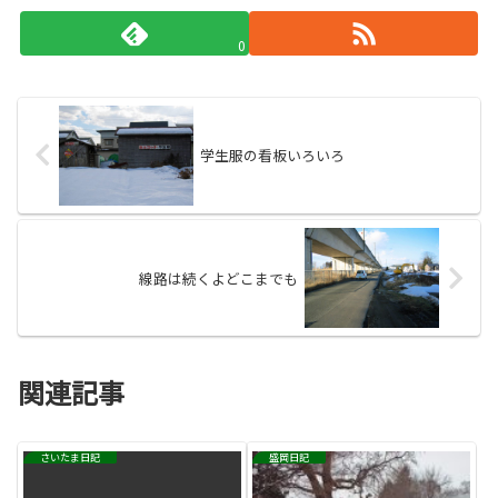
0
学生服の看板いろいろ
線路は続くよどこまでも
関連記事
さいたま日記
盛岡日記