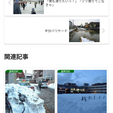
「僕も滑りたいっ！」「ソリ借りてこな
きゃ」
半分バリケード
関連記事
盛岡日記
盛岡日記