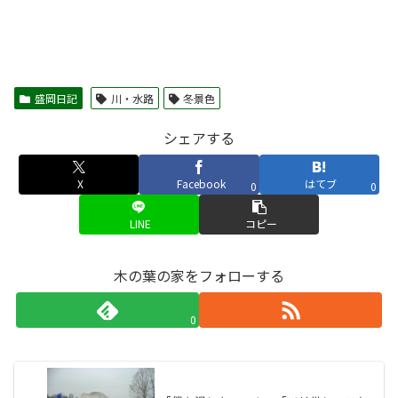
盛岡日記
川・水路
冬景色
シェアする
X
Facebook
はてブ
0
0
LINE
コピー
木の葉の家をフォローする
0