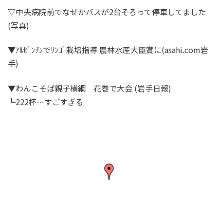
▽中央病院前でなぜかバスが2台そろって停車してました
(写真)
▼ｱﾙｾﾞﾝﾁﾝでﾘﾝｺﾞ栽培指導 農林水産大臣賞に(asahi.com岩
手)
▼わんこそば親子横綱 花巻で大会 (岩手日報)
┗222杯…すごすぎる