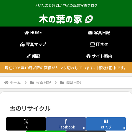
さいたまと盛岡が中心の風景写真ブログ
HOME
写真日記
写真マップ
ITネタ
雑記
サイト案内
現在2005年10月以降の画像がリンク切れしています。順次修正中です。
ホーム
写真日記
盛岡日記
雪のリサイクル
X
Facebook
はてブ
0
0