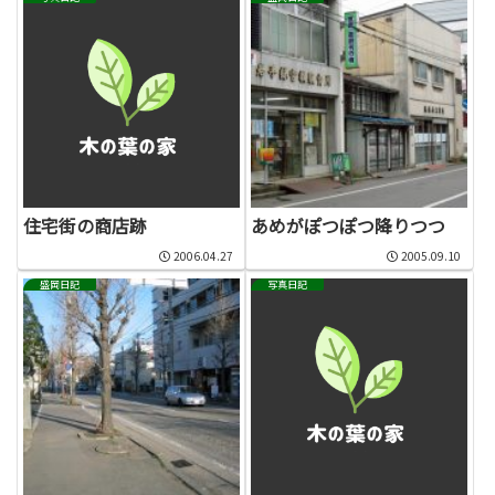
住宅街の商店跡
あめがぽつぽつ降りつつ
2006.04.27
2005.09.10
盛岡日記
写真日記