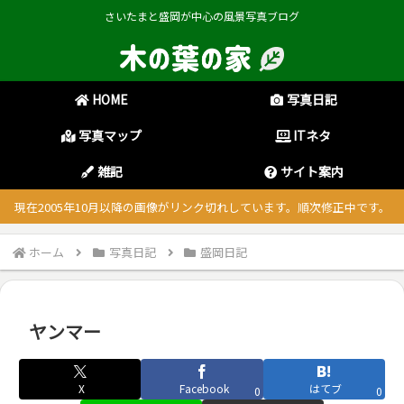
さいたまと盛岡が中心の風景写真ブログ
HOME
写真日記
写真マップ
ITネタ
雑記
サイト案内
現在2005年10月以降の画像がリンク切れしています。順次修正中です。
ホーム
写真日記
盛岡日記
ヤンマー
X
Facebook
はてブ
0
0