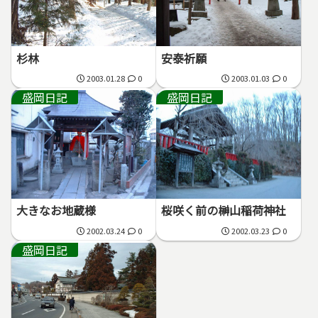
杉林
安泰祈願
2003.01.28
0
2003.01.03
0
盛岡日記
盛岡日記
大きなお地蔵様
桜咲く前の榊山稲荷神社
2002.03.24
0
2002.03.23
0
盛岡日記