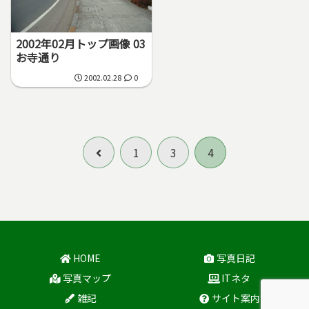
2002年02月トップ画像 03
お寺通り
2002.02.28
0
前
1
3
4
へ
HOME
写真日記
写真マップ
ITネタ
雑記
サイト案内