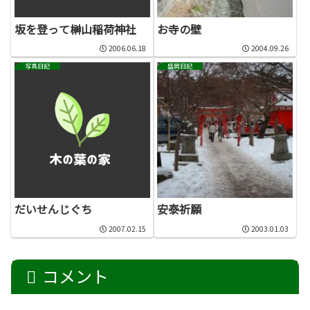
坂を登って榊山稲荷神社
お寺の壁
2006.06.18
2004.09.26
写真日記
盛岡日記
だいせんじぐち
安泰祈願
2007.02.15
2003.01.03
コメント