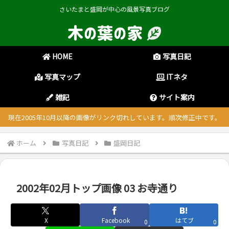
さいたまと盛岡が中心の風景写真ブログ
HOME
写真日記
写真マップ
ITネタ
雑記
サイト案内
現在2005年10月以降の画像がリンク切れしています。順次修正中です。
ホーム
写真日記
盛岡日記
2002年02月トップ画像 03 お寺通り
X
Facebook
はてブ
0
0