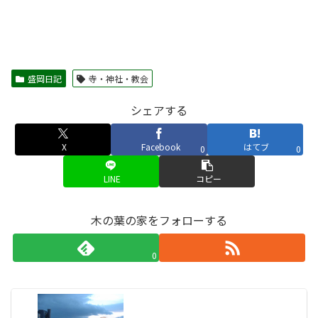
盛岡日記
寺・神社・教会
シェアする
X
Facebook
はてブ
0
0
LINE
コピー
木の葉の家をフォローする
0