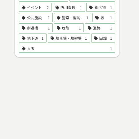
イベント
2
西川貴教
1
食べ物
1
公共施設
1
警察・消防
1
坂
1
歩道橋
1
危険
1
道路
1
地下道
1
駐車場・駐輪場
1
田畑
1
大阪
1