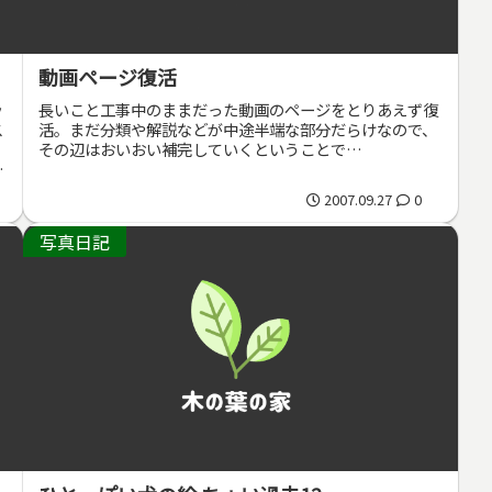
動画ページ復活
ッ
長いこと工事中のままだった動画のページをとりあえず復
ス
活。まだ分類や解説などが中途半端な部分だらけなので、
その辺はおいおい補完していくということで…
げ
2007.09.27
0
写真日記