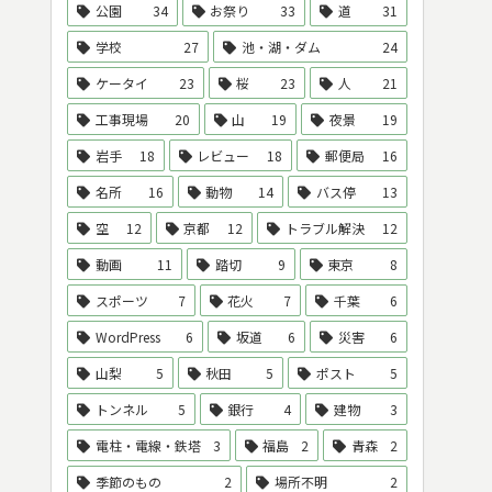
公園
34
お祭り
33
道
31
学校
27
池・湖・ダム
24
ケータイ
23
桜
23
人
21
工事現場
20
山
19
夜景
19
岩手
18
レビュー
18
郵便局
16
名所
16
動物
14
バス停
13
空
12
京都
12
トラブル解決
12
動画
11
踏切
9
東京
8
スポーツ
7
花火
7
千葉
6
WordPress
6
坂道
6
災害
6
山梨
5
秋田
5
ポスト
5
トンネル
5
銀行
4
建物
3
電柱・電線・鉄塔
3
福島
2
青森
2
季節のもの
2
場所不明
2