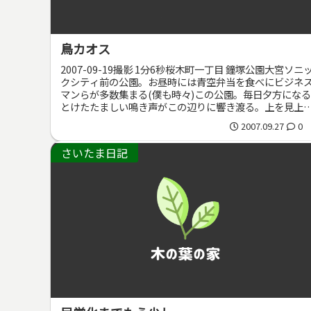
鳥カオス
2007-09-19撮影 1分6秒桜木町一丁目 鐘塚公園大宮ソニ
クシティ前の公園。お昼時には青空弁当を食べにビジネ
マンらが多数集まる(僕も時々)この公園。毎日夕方になる
とけたたましい鳴き声がこの辺りに響き渡る。上を見上
ると恐ろしい数の...
2007.09.27
0
さいたま日記