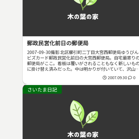
郵政民営化前日の郵便局
2007-09-30撮影 北区櫛引町二丁目大宮西郵便局ゆうびん
ビズカード郵政民営化前日の大宮西郵便局。自宅最寄り
郵便局がここ。看板は覆いがされることもなく新しいも
に掛け替え済みだった。中は明かりが付いていて、沢山
人がせかせか働いている...
2007.09.30
0
さいたま日記