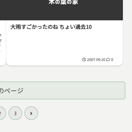
大雨すごかったのね ちょい過去10
ネ
マ
す
域
2007.09.20
0
のページ
次
2
3
へ