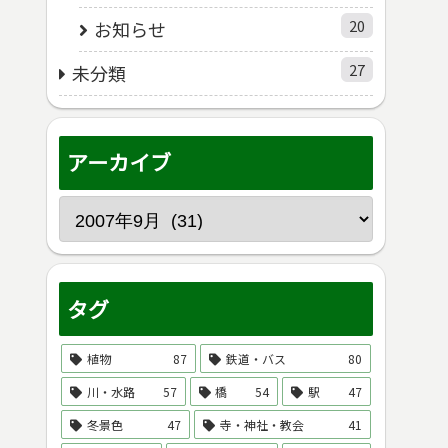
20
お知らせ
27
未分類
アーカイブ
タグ
植物
87
鉄道・バス
80
川・水路
57
橋
54
駅
47
冬景色
47
寺・神社・教会
41