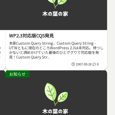
WP2.3対応版CQS発見
本家Custom Query String、Custom Query String -
の
UTWともに現在のところWordPress 2.3は未対応。待つし
の
かないと諦めかけていた最後のひとググりで対応版を発
の
見！Custom Query Str...
2007.09.28
0
お知らせ