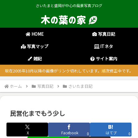
さいたまと盛岡が中心の風景写真ブログ
HOME
写真日記
写真マップ
ITネタ
雑記
サイト案内
現在2005年10月以降の画像がリンク切れしています。順次修正中です。
ホーム
写真日記
さいたま日記
民営化までもう少し
X
Facebook
はてブ
0
0