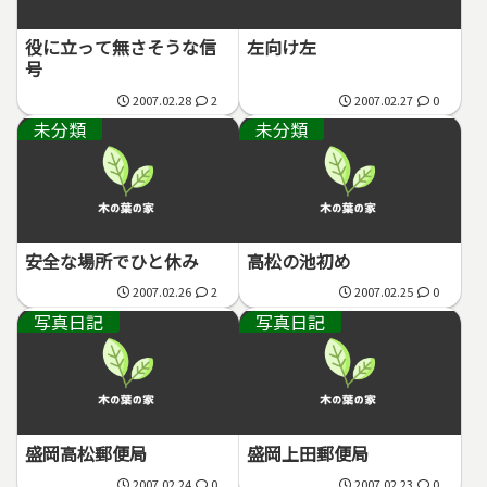
役に立って無さそうな信
左向け左
号
2007.02.28
2
2007.02.27
0
未分類
未分類
安全な場所でひと休み
高松の池初め
2007.02.26
2
2007.02.25
0
写真日記
写真日記
盛岡高松郵便局
盛岡上田郵便局
2007.02.24
0
2007.02.23
0