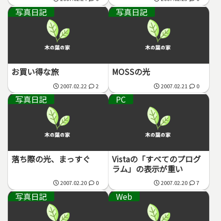
写真日記
写真日記
お買い得な旅
MOSSの光
2007.02.22
2
2007.02.21
0
写真日記
PC
落ち際の光、まっすぐ
Vistaの「すべてのプログ
ラム」の表示が重い
2007.02.20
0
2007.02.20
7
写真日記
Web