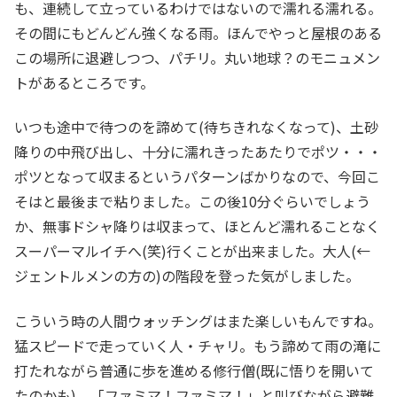
も、連続して立っているわけではないので濡れる濡れる。
その間にもどんどん強くなる雨。ほんでやっと屋根のある
この場所に退避しつつ、パチリ。丸い地球？のモニュメン
トがあるところです。
いつも途中で待つのを諦めて(待ちきれなくなって)、土砂
降りの中飛び出し、十分に濡れきったあたりでポツ・・・
ポツとなって収まるというパターンばかりなので、今回こ
そはと最後まで粘りました。この後10分ぐらいでしょう
か、無事ドシャ降りは収まって、ほとんど濡れることなく
スーパーマルイチへ(笑)行くことが出来ました。大人(←
ジェントルメンの方の)の階段を登った気がしました。
こういう時の人間ウォッチングはまた楽しいもんですね。
猛スピードで走っていく人・チャリ。もう諦めて雨の滝に
打たれながら普通に歩を進める修行僧(既に悟りを開いて
たのかも)。「ファミマ！ファミマ！」と叫びながら避難