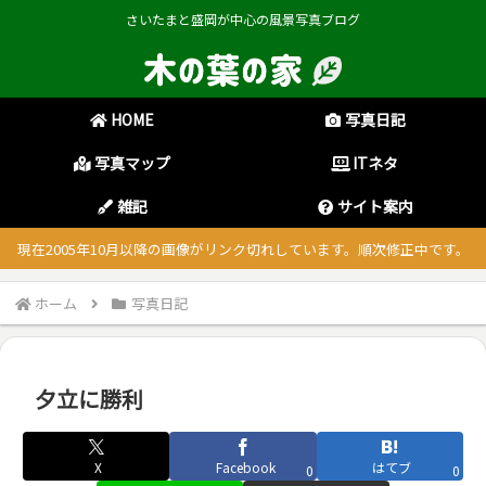
さいたまと盛岡が中心の風景写真ブログ
HOME
写真日記
写真マップ
ITネタ
雑記
サイト案内
現在2005年10月以降の画像がリンク切れしています。順次修正中です。
ホーム
写真日記
夕立に勝利
X
Facebook
はてブ
0
0