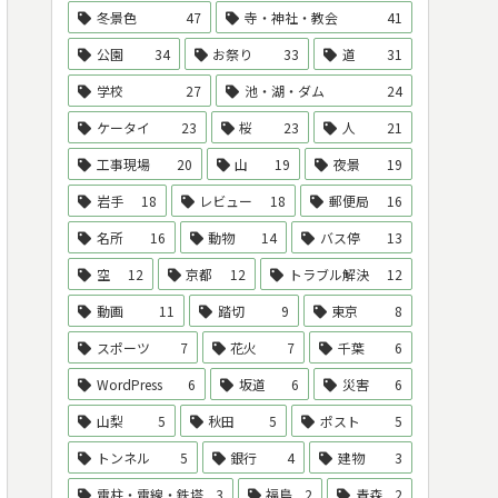
冬景色
47
寺・神社・教会
41
公園
34
お祭り
33
道
31
学校
27
池・湖・ダム
24
ケータイ
23
桜
23
人
21
工事現場
20
山
19
夜景
19
岩手
18
レビュー
18
郵便局
16
名所
16
動物
14
バス停
13
空
12
京都
12
トラブル解決
12
動画
11
踏切
9
東京
8
スポーツ
7
花火
7
千葉
6
WordPress
6
坂道
6
災害
6
山梨
5
秋田
5
ポスト
5
トンネル
5
銀行
4
建物
3
電柱・電線・鉄塔
3
福島
2
青森
2