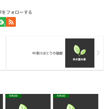
家をフォローする
0
中津川ほとりの破屋
写真日記
写真日記