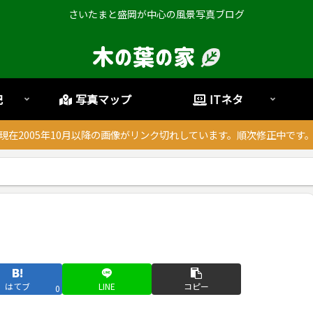
さいたまと盛岡が中心の風景写真ブログ
記
写真マップ
ITネタ
現在2005年10月以降の画像がリンク切れしています。順次修正中です
はてブ
LINE
コピー
0