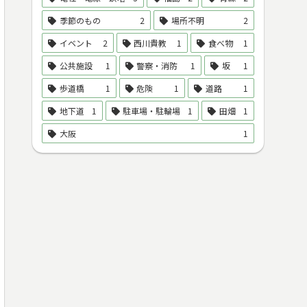
季節のもの
2
場所不明
2
イベント
2
西川貴教
1
食べ物
1
公共施設
1
警察・消防
1
坂
1
歩道橋
1
危険
1
道路
1
地下道
1
駐車場・駐輪場
1
田畑
1
大阪
1