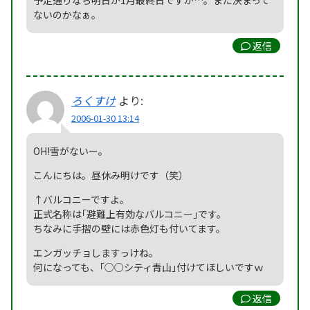
予定通りなら明日が1月最終日ですが…。まだ決まって
ないのかなぁ。
返信
ろくすけ
より:
2006-01-30 13:14
OH!雪がないー。
こんにちは。昼休み明けです（笑）
↑バルコニーですよ。
正式名称は｢避難上有効なバルコニー｣です。
ちなみに手摺の壁には赤色灯も付いてます。
エンガッチョしますっけね。
何になっても、｢○○シティ青山｣付けてほしいですｗ
返信