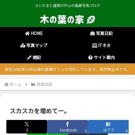
さいたまと盛岡が中心の風景写真ブログ
HOME
写真日記
写真マップ
ITネタ
雑記
サイト案内
現在2005年10月以降の画像がリンク切れしています。順次修正中です。
ホーム
写真日記
スカスカを埋めてー。
X
Facebook
はてブ
0
0