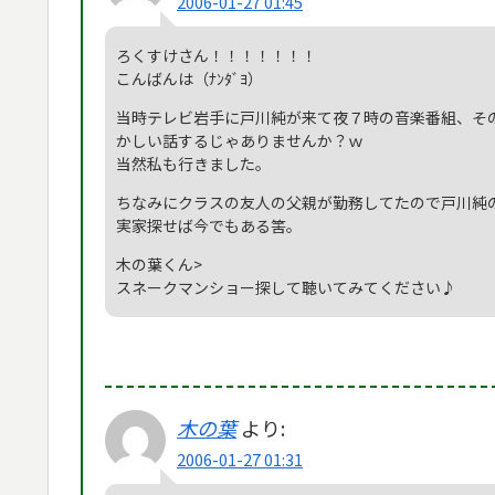
2006-01-27 01:45
ろくすけさん！！！！！！！
こんばんは（ﾅﾝﾀﾞﾖ）
当時テレビ岩手に戸川純が来て夜７時の音楽番組、そ
かしい話するじゃありませんか？ｗ
当然私も行きました。
ちなみにクラスの友人の父親が勤務してたので戸川純
実家探せば今でもある筈。
木の葉くん>
スネークマンショー探して聴いてみてください♪
木の葉
より:
2006-01-27 01:31