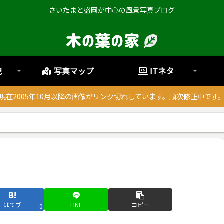
さいたまと盛岡が中心の風景写真ブログ
記
写真マップ
ITネタ
現在2005年10月以降の画像がリンク切れしています。順次修正中です
はてブ
LINE
コピー
0