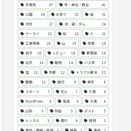
冬景色
47
寺・神社・教会
41
公園
34
お祭り
33
道
31
学校
27
池・湖・ダム
24
ケータイ
23
桜
23
人
21
工事現場
20
山
19
夜景
19
岩手
18
レビュー
18
郵便局
16
名所
16
動物
14
バス停
13
空
12
京都
12
トラブル解決
12
動画
11
踏切
9
東京
8
スポーツ
7
花火
7
千葉
6
WordPress
6
坂道
6
災害
6
山梨
5
秋田
5
ポスト
5
トンネル
5
銀行
4
建物
3
電柱・電線・鉄塔
3
福島
2
青森
2