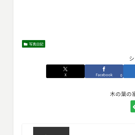
写真日記
シ
X
Facebook
0
木の葉の