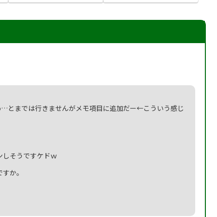
odo…とまでは行きませんがメモ項目に追加だー←こういう感じ
ンしそうですケドｗ
ですか。