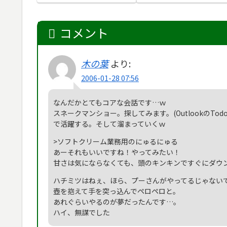
コメント
木の葉
より:
2006-01-28 07:56
なんだかとてもコアな会話です…ｗ
スネークマンショー。探してみます。(OutlookのT
で活躍する。そして溜まっていくｗ
>ソフトクリーム業務用のにゅるにゅる
あーそれもいいですね！やってみたい！
甘さは気にならなくても、頭のキンキンですぐにダウ
ハチミツはねぇ、ほら、プーさんがやってるじゃない
壺を抱えて手を突っ込んでペロペロと。
あれぐらいやるのが夢だったんです…。
ハイ、無謀でした