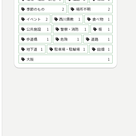
季節のもの
2
場所不明
2
イベント
2
西川貴教
1
食べ物
1
公共施設
1
警察・消防
1
坂
1
歩道橋
1
危険
1
道路
1
地下道
1
駐車場・駐輪場
1
田畑
1
大阪
1