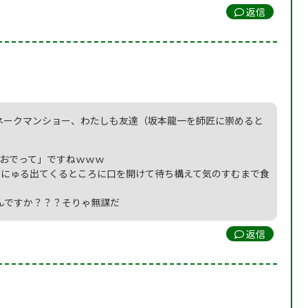
返信
ネークマンショー、わたしも友達（坂本龍一を師匠に崇めると
「おでって」ですねｗｗｗ
るにゅる出てくるところに口を開けて待ち構えて気のすむまで食
んですか？？？そりゃ無謀だ
返信