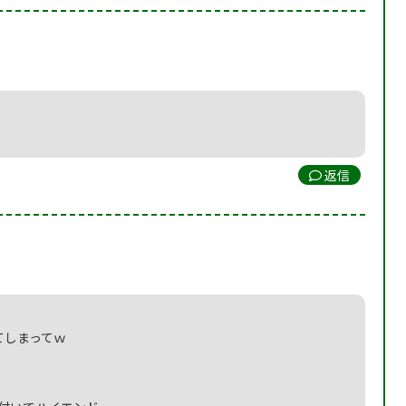
返信
てしまってｗ
。