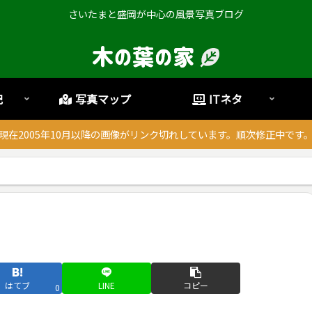
さいたまと盛岡が中心の風景写真ブログ
記
写真マップ
ITネタ
現在2005年10月以降の画像がリンク切れしています。順次修正中です
･
はてブ
LINE
コピー
0