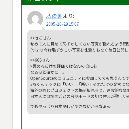
木の葉
より:
2005-10-29 15:07
>>きこさん
せめて人に見せて恥ずかしくない写真が撮れるよう頑
(つまり今は恥ずかしい写真を性懲りもなく毎日公開
>>666さん
>誉めるだけの評価ではなんの役にも
なるほど確かに…。
OpenSourceのコミュニティに参加してても思うんで
2ちゃんチックに「いい」「悪い」それだけの発言に
海外の同じプロジェクトの掲示板見ると、建設的な議
日本人には場面ごとの会話モードの切り替えが難しい
でもやっぱり日本語しかできないからなぁｗ