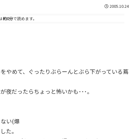
2005.10.24
は
約0分
で読めます。
のをやめて、ぐったりぶらーんとぶら下がっている蔦
が夜だったらちょっと怖いかも･･･。
ない(爆
ました。