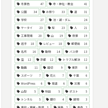
冬景色
47
寺・神社・教会
41
公園
34
お祭り
33
道
31
学校
27
池・湖・ダム
24
ケータイ
23
桜
23
人
21
工事現場
20
山
19
夜景
19
岩手
18
レビュー
18
郵便局
16
名所
16
動物
14
バス停
13
空
12
京都
12
トラブル解決
12
動画
11
踏切
9
東京
8
スポーツ
7
花火
7
千葉
6
WordPress
6
坂道
6
災害
6
山梨
5
秋田
5
ポスト
5
トンネル
5
銀行
4
建物
3
電柱・電線・鉄塔
3
福島
2
青森
2