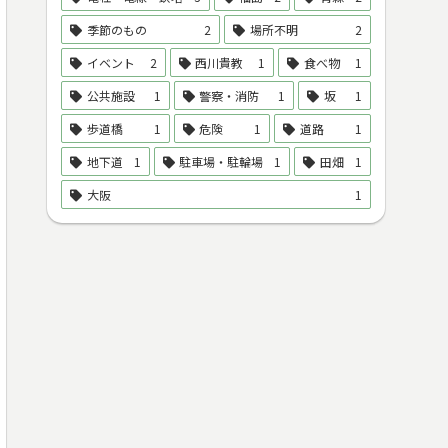
季節のもの
2
場所不明
2
イベント
2
西川貴教
1
食べ物
1
公共施設
1
警察・消防
1
坂
1
歩道橋
1
危険
1
道路
1
地下道
1
駐車場・駐輪場
1
田畑
1
大阪
1