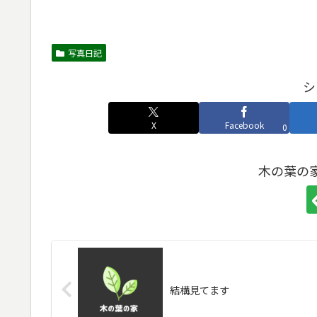
写真日記
シ
X
Facebook
0
木の葉の
結構見てます