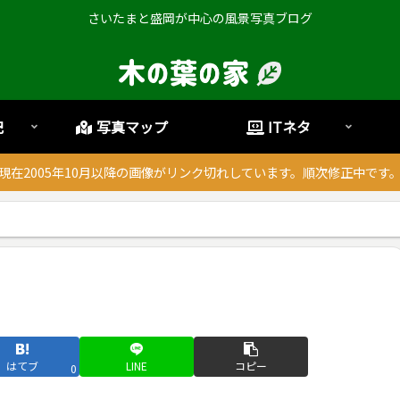
さいたまと盛岡が中心の風景写真ブログ
記
写真マップ
ITネタ
現在2005年10月以降の画像がリンク切れしています。順次修正中です
はてブ
LINE
コピー
0