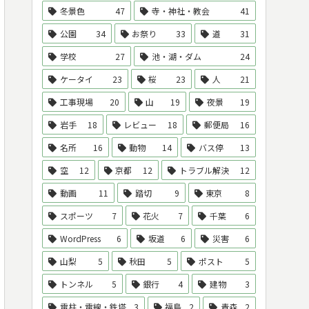
冬景色
47
寺・神社・教会
41
公園
34
お祭り
33
道
31
学校
27
池・湖・ダム
24
ケータイ
23
桜
23
人
21
工事現場
20
山
19
夜景
19
岩手
18
レビュー
18
郵便局
16
名所
16
動物
14
バス停
13
空
12
京都
12
トラブル解決
12
動画
11
踏切
9
東京
8
スポーツ
7
花火
7
千葉
6
WordPress
6
坂道
6
災害
6
山梨
5
秋田
5
ポスト
5
トンネル
5
銀行
4
建物
3
電柱・電線・鉄塔
3
福島
2
青森
2