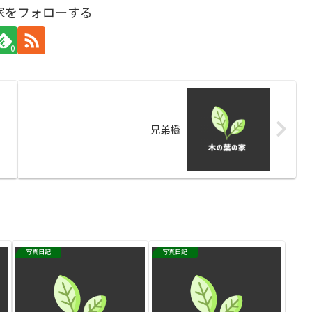
家をフォローする
0
兄弟橋
写真日記
写真日記