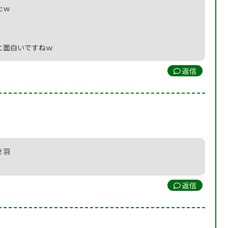
たｗ
と面白いですねｗ
返信
２羽
返信