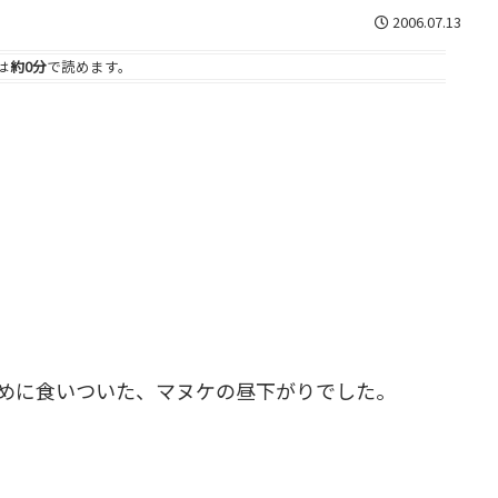
2006.07.13
は
約0分
で読めます。
めに食いついた、マヌケの昼下がりでした。