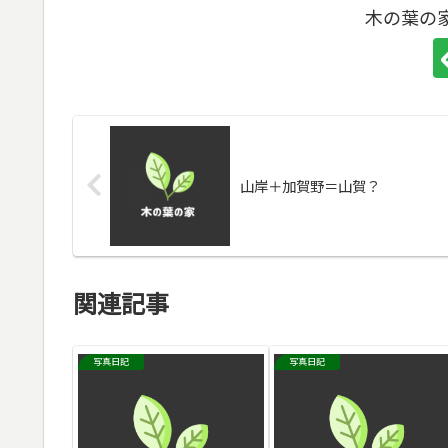
木の葉の
山岸＋加賀野＝山賀？
関連記事
写真日記
写真日記