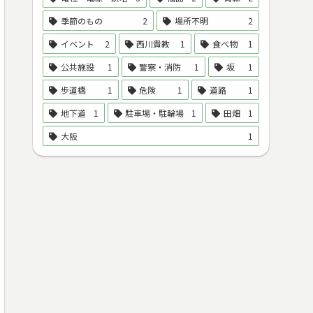
季節のもの
2
場所不明
2
イベント
2
西川貴教
1
食べ物
1
公共施設
1
警察・消防
1
坂
1
歩道橋
1
危険
1
道路
1
地下道
1
駐車場・駐輪場
1
田畑
1
大阪
1