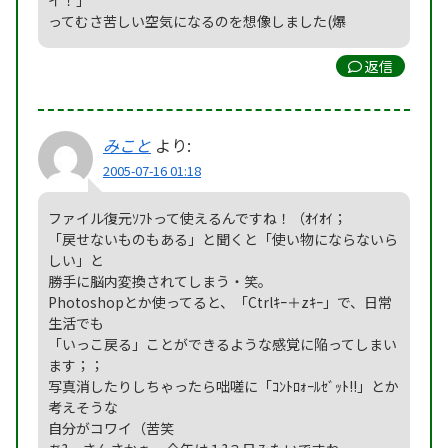
イ！」
ってむさ苦しい空気になるのを想像しました(爆
返信
みこと
より:
2005-07-16 01:18
ファイル復元ｿﾌﾄって使えるんですね！（ｵｲｵｲ；
「戻せないものもある」と聞くと「使い物にならないら
しい」と
勝手に脳内変換されてしまう・笑。
Photoshopとか使ってると、「Ctrlｷｰ＋zｷｰ」で、日常
生活でも
「いっこ戻る」ことができるような感覚に陥ってしまい
ます；；
写真消したりしちゃったら咄嗟に「ｺﾝﾄﾛｫｰﾙｾﾞｯﾄ!!」とか
考えそうな
自分がコワイ（苦笑