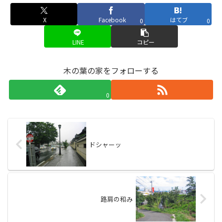
X
Facebook
はてブ
0
0
LINE
コピー
木の葉の家をフォローする
0
ドシャーッ
路肩の和み