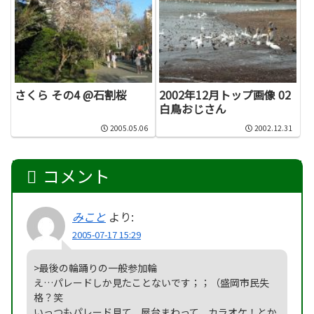
さくら その4 @石割桜
2002年12月トップ画像 02
白鳥おじさん
2005.05.06
2002.12.31
コメント
みこと
より:
2005-07-17 15:29
>最後の輪踊りの一般参加輪
え…パレードしか見たことないです；；（盛岡市民失
格？笑
いっつもパレード見て、屋台まわって、カラオケ！とか