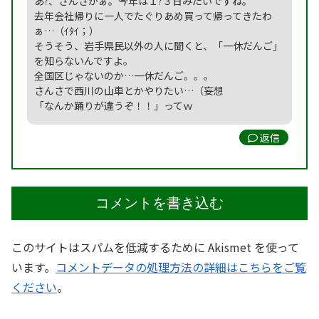
あ?、さんさかぁ。今年は１?３日みたいですね。
去年会社帰りに一人でたぐりあめ買って帰ってきたわ
ぁ…（ｲﾀｲ；）
そうそう、岩手県民以外の人に聞くと、「一休だんご」
を知らないんですよ。
全国区じゃないのか…一休だんご。。。
さんさで西川の山車とかやりたい…（妄想
「なんか踊りが違うぞ！！」ってｗ
返信
コメントを書き込む
このサイトはスパムを低減するために Akismet を使って
います。
コメントデータの処理方法の詳細はこちらをご覧
ください
。