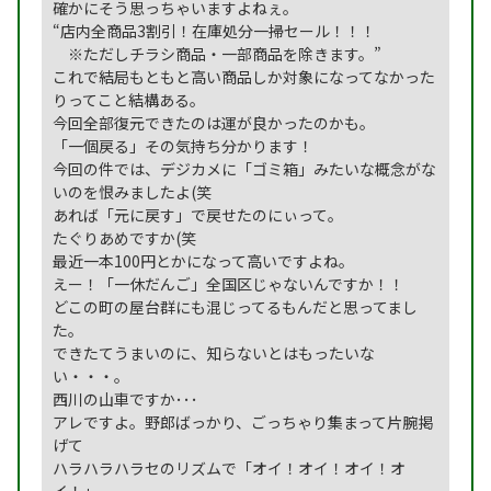
確かにそう思っちゃいますよねぇ。
“店内全商品3割引！在庫処分一掃セール！！！
※ただしチラシ商品・一部商品を除きます。”
これで結局もともと高い商品しか対象になってなかった
りってこと結構ある。
今回全部復元できたのは運が良かったのかも。
「一個戻る」その気持ち分かります！
今回の件では、デジカメに「ゴミ箱」みたいな概念がな
いのを恨みましたよ(笑
あれば「元に戻す」で戻せたのにぃって。
たぐりあめですか(笑
最近一本100円とかになって高いですよね。
えー！「一休だんご」全国区じゃないんですか！！
どこの町の屋台群にも混じってるもんだと思ってまし
た。
できたてうまいのに、知らないとはもったいな
い・・・。
西川の山車ですか･･･
アレですよ。野郎ばっかり、ごっちゃり集まって片腕掲
げて
ハラハラハラセのリズムで「オイ！オイ！オイ！オ