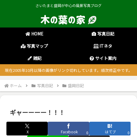
さいたまと盛岡が中心の風景写真ブログ
HOME
写真日記
写真マップ
ITネタ
雑記
サイト案内
現在2005年10月以降の画像がリンク切れしています。順次修正中です。
ホーム
写真日記
盛岡日記
ギャーーーー！！！
X
Facebook
はてブ
0
0