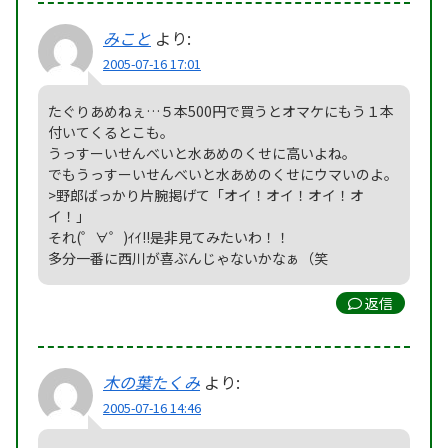
みこと
より:
2005-07-16 17:01
たぐりあめねぇ…５本500円で買うとオマケにもう１本
付いてくるとこも。
うっすーいせんべいと水あめのくせに高いよね。
でもうっすーいせんべいと水あめのくせにウマいのよ。
>野郎ばっかり片腕掲げて「オイ！オイ！オイ！オ
イ！」
それ(゜∀゜)ｲｲ!!是非見てみたいわ！！
多分一番に西川が喜ぶんじゃないかなぁ（笑
返信
木の葉たくみ
より:
2005-07-16 14:46