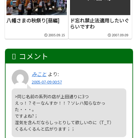
八幡さまの秋祭り[昼編]
ド忘れ禁止法適用したいぐ
らいですわ
2005.09.15
2007.09.09
コメント
みこと
より:
2005-07-09 00:57
>同じ名前の系列の店が上田通りに3つ
えっ！？そーなんすか！！？ソレハ知らなかっ
た・・・。
ですよね?；
湿気を含んだならしっとりして欲しいのに（T_T）
くるんくるんと広がります；；