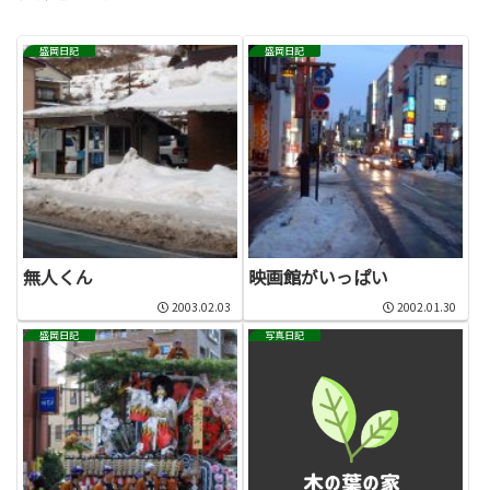
盛岡日記
盛岡日記
無人くん
映画館がいっぱい
2003.02.03
2002.01.30
盛岡日記
写真日記