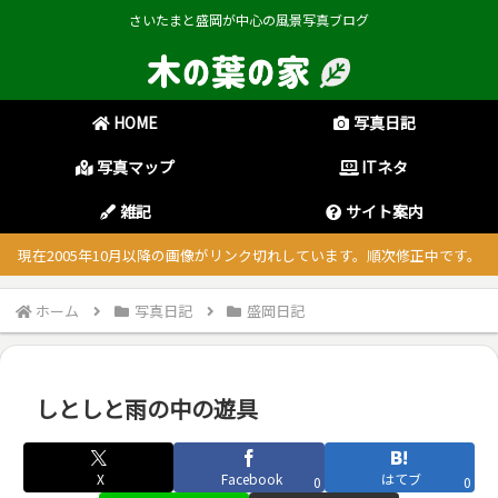
さいたまと盛岡が中心の風景写真ブログ
HOME
写真日記
写真マップ
ITネタ
雑記
サイト案内
現在2005年10月以降の画像がリンク切れしています。順次修正中です。
ホーム
写真日記
盛岡日記
しとしと雨の中の遊具
X
Facebook
はてブ
0
0