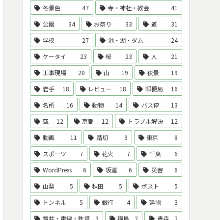
冬景色
47
寺・神社・教会
41
公園
34
お祭り
33
道
31
学校
27
池・湖・ダム
24
ケータイ
23
桜
23
人
21
工事現場
20
山
19
夜景
19
岩手
18
レビュー
18
郵便局
16
名所
16
動物
14
バス停
13
空
12
京都
12
トラブル解決
12
動画
11
踏切
9
東京
8
スポーツ
7
花火
7
千葉
6
WordPress
6
坂道
6
災害
6
山梨
5
秋田
5
ポスト
5
トンネル
5
銀行
4
建物
3
電柱・電線・鉄塔
3
福島
2
青森
2