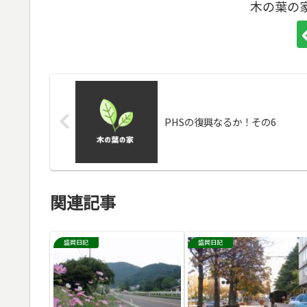
木の葉の
PHSの復興なるか！その6
関連記事
盛岡日記
盛岡日記