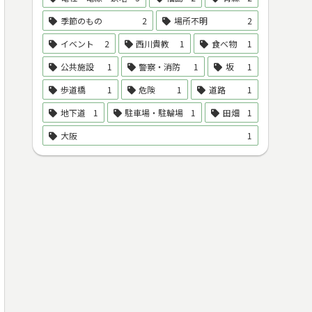
季節のもの
2
場所不明
2
イベント
2
西川貴教
1
食べ物
1
公共施設
1
警察・消防
1
坂
1
歩道橋
1
危険
1
道路
1
地下道
1
駐車場・駐輪場
1
田畑
1
大阪
1