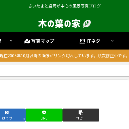
さいたまと盛岡が中心の風景写真ブログ
記
写真マップ
ITネタ
現在2005年10月以降の画像がリンク切れしています。順次修正中です
はてブ
LINE
コピー
0