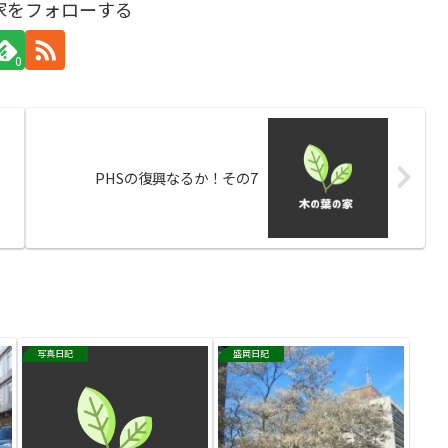
家をフォローする
0
PHSの復興なるか！その7
写真日記
盛岡日記