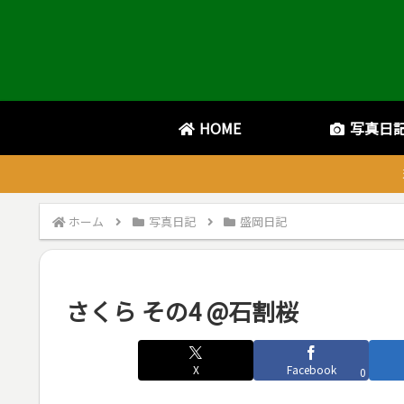
HOME
写真日
ホーム
写真日記
盛岡日記
さくら その4 @石割桜
X
Facebook
0