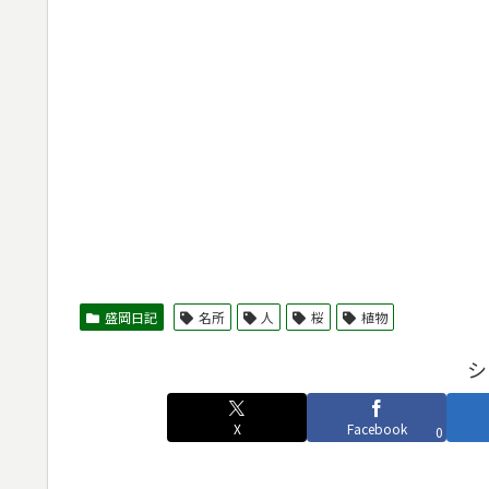
盛岡日記
名所
人
桜
植物
シ
X
Facebook
0