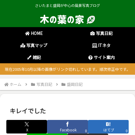
さいたまと盛岡が中心の風景写真ブログ
HOME
写真日記
写真マップ
ITネタ
雑記
サイト案内
現在2005年10月以降の画像がリンク切れしています。順次修正中です。
ホーム
写真日記
盛岡日記
キレイでした
X
Facebook
はてブ
0
0