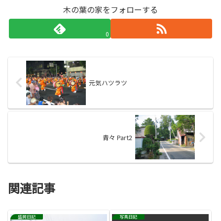
木の葉の家をフォローする
0
元気ハツラツ
青々 Part2
関連記事
盛岡日記
写真日記