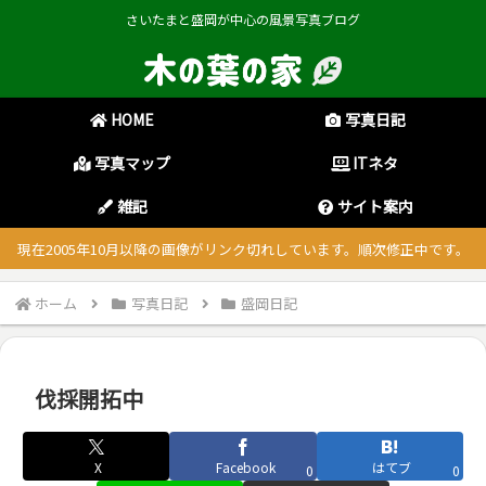
さいたまと盛岡が中心の風景写真ブログ
HOME
写真日記
写真マップ
ITネタ
雑記
サイト案内
現在2005年10月以降の画像がリンク切れしています。順次修正中です。
ホーム
写真日記
盛岡日記
伐採開拓中
X
Facebook
はてブ
0
0