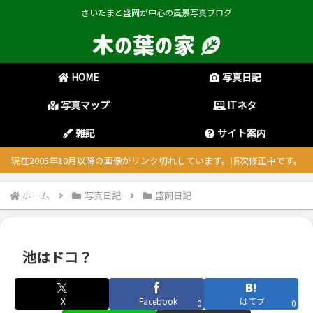
さいたまと盛岡が中心の風景写真ブログ
HOME
写真日記
写真マップ
ITネタ
雑記
サイト案内
現在2005年10月以降の画像がリンク切れしています。順次修正中です。
ホーム
写真日記
盛岡日記
池はドコ？
X
Facebook
はてブ
0
0