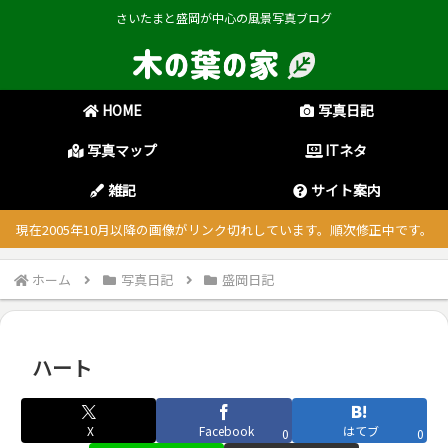
さいたまと盛岡が中心の風景写真ブログ
HOME
写真日記
写真マップ
ITネタ
雑記
サイト案内
現在2005年10月以降の画像がリンク切れしています。順次修正中です。
ホーム
写真日記
盛岡日記
ハート
X
Facebook
はてブ
0
0