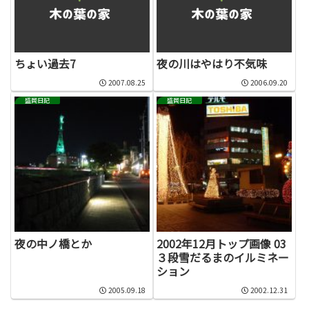
ちょい過去7
夜の川はやはり不気味
2007.08.25
2006.09.20
盛岡日記
盛岡日記
夜の中ノ橋とか
2002年12月トップ画像 03
３段雪だるまのイルミネー
ション
2005.09.18
2002.12.31